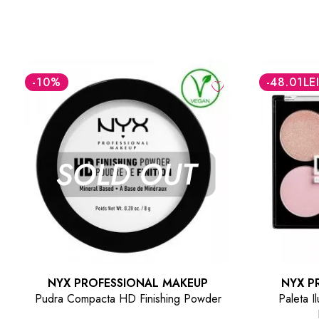
%
-48.01
LEI
NYX PROFESSIONAL MAKEUP
NYX PROFESSI
ra Compacta HD Finishing Powder
Paleta Iluminatoar
Illuminating