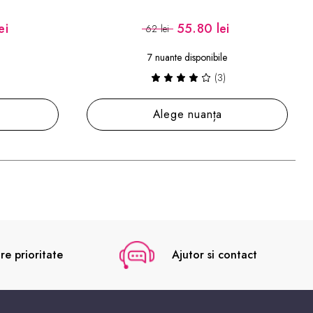
55.80 lei
62 lei
7 nuante disponibile
(3)
Alege nuanța
re prioritate
Ajutor si contact