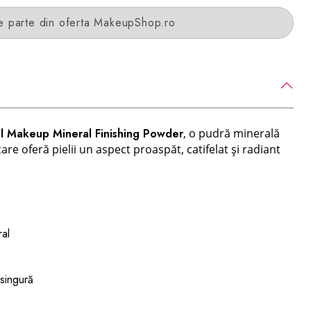
e parte din oferta MakeupShop.ro
l Makeup Mineral Finishing Powder
, o pudră minerală
care oferă pielii un aspect proaspăt, catifelat și radiant
ral
 singură