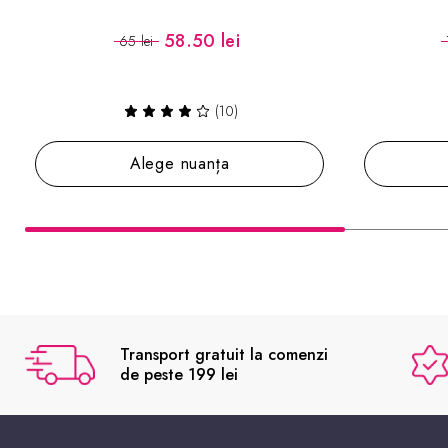
58.50 lei
89.
65 lei
138 lei
(10)
Alege nuanța
Adaugă 
Transport gratuit la comenzi
de peste 199 lei