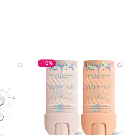
0
%
-10
%