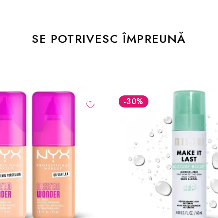
SE POTRIVESC ÎMPREUNĂ
-30
%
-1