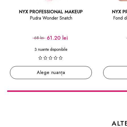
ESSIONAL MAKEUP
NYX PROFESSIONAL MAKE
Wonder Snatch
Fond de ten Make `EM Wond
61.20 lei
71.10 lei
i
79 lei
nte disponibile
4 nuante disponibile
ege nuanța
Alege nuanța
ALT