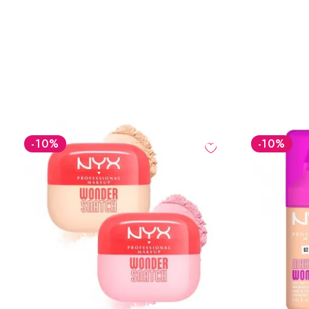
-10
%