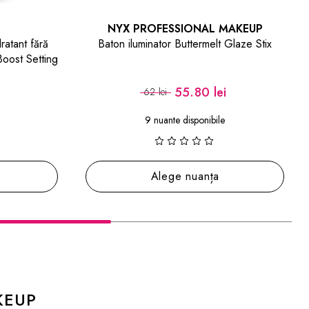
NYX PROFESSIONAL MAKEUP
NYX PROFESSI
aton iluminator Buttermelt Glaze Stix
Iluminator pud
55.80 lei
52
62 lei
58 lei
9 nuante disponibile
3 nuante d
Alege nuanța
Alege 
KEUP