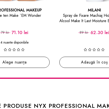
UP
MILANI
er
Spray de Fixare Machiaj Hidratant fără
B
Alcool Make It Last Moisture Boost Setting
Spray
62.30 lei
89 lei
Adaugă în coș
E PRODUSE NYX PROFESSIONAL MA