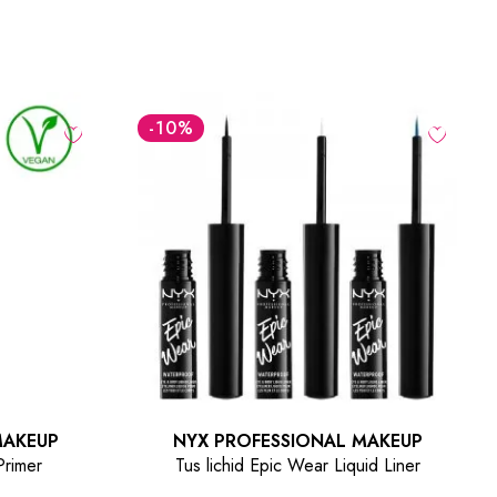
-10
%
-31
%
NYX PROFESSIONAL MAKEUP
NYX
Tus lichid Epic Wear Liquid Liner
Fard de