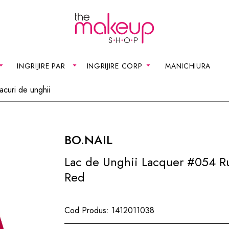
INGRIJIRE PAR
INGRIJIRE CORP
MANICHIURA
acuri de unghii
BO.NAIL
Lac de Unghii Lacquer #054 R
Red
Cod Produs:
1412011038