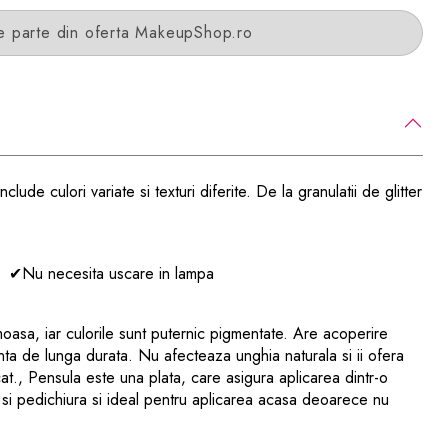
e parte din oferta MakeupShop.ro
ude culori variate si texturi diferite. De la granulatii de glitter
da
✔Nu necesita uscare in lampa
emoasa, iar culorile sunt puternic pigmentate. Are acoperire
enta de lunga durata. N
u afecteaza unghia naturala si ii ofera
at.
,
Pensula este una plata, care asigura aplicarea dintr-o
si pedichiura si i
deal pentru aplicarea acasa deoarece nu