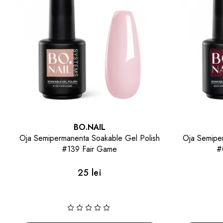
BO.NAIL
Oja Semipermanenta Soakable Gel Polish
Oja Semipe
#074 Wine `O Clock
#
25 lei
(2)