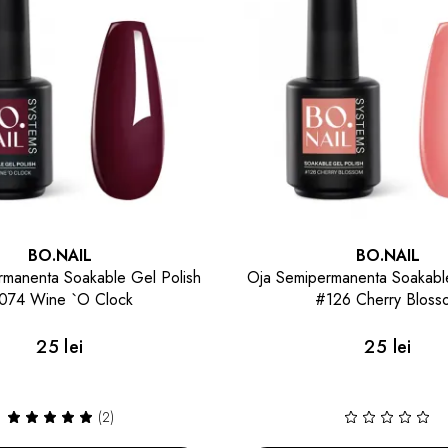
BO.NAIL
BO.NAIL
rmanenta Soakable Gel Polish
Oja Semipermanenta Soakabl
126 Cherry Blossom
#189 BOlicious
25 lei
25 lei
(1)