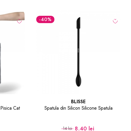
-30
%
CALA
e Spatula
Chiureta pentru Unghii cu Doua Capete
Pusher + Remover
23.10 lei
33 lei