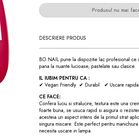
Produsul nu mai fac
DESCRIERE PRODUS
BO.NAIL pune la dispozitie lac profesional ce incl
pana la nuante lucioase, pastelate sau clasice.
IL IUBIM PENTRU CA :
✔ Vegan Friendly
✔
Durabil
✔
Uscare rapi
CE FACE:
Confera luciu si stralucire, textura este una cr
foarte buna, se usuca rapid si asigura o rezist
acesteia
un aspect intens de la primul strat aplic
singura miscare. Este
p
erfect pentru manichiura 
necesita uscare in lampa.