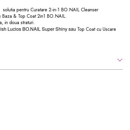
nd
solutia pentru Curatare 2-in-1 BO.NAIL Cleanser
u
Baza & Top Coat 2in1 BO.NAIL.
a, in doua straturi.
nish Lucios BO.NAIL Super Shiny sau
T
op Coat cu Uscare