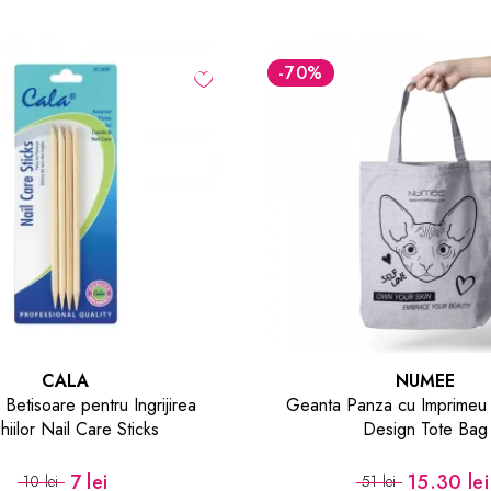
-40
%
NUMEE
BLISSE
nza cu Imprimeu Pisica Cat
Spatula din Silicon Silicon
Design Tote Bag
15.30 lei
8.40 lei
51 lei
14 lei