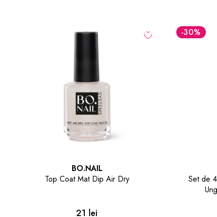
-30
%
-70
%
CALA
Set de 4 Betisoare pentru Ingrijirea
Geanta Pa
Unghiilor Nail Care Sticks
7 lei
10 lei