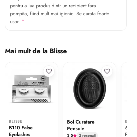
pentru a lua produs dintr un recipient fara
pompita, fiind mult mai igienic. Se curata foarte
usor.
Mai mult de la Blisse
Bol Curatare
BLISSE
BLISS
B110 False
5 PLY
Pensule
Eyelashes
Flare
3.5
2 recenzii