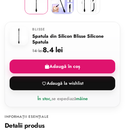
BLISSE
Spatula din Silicon Blisse Silicone
Spatula
8.4 lei
14 lei
Adaugă în coș
Adaugă la wishlist
În stoc,
se expediază
mâine
INFORMAȚII ESENȚIALE
Detalii produs