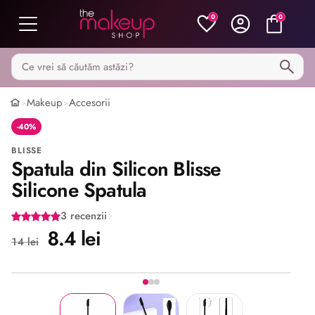
0
0
Caută pe MakeupShop
Makeup
Accesorii
>
>
-40%
BLISSE
Spatula din Silicon Blisse
Silicone Spatula
3 recenzii
8.4 lei
14 lei
Imaginea 1 din 3
Share