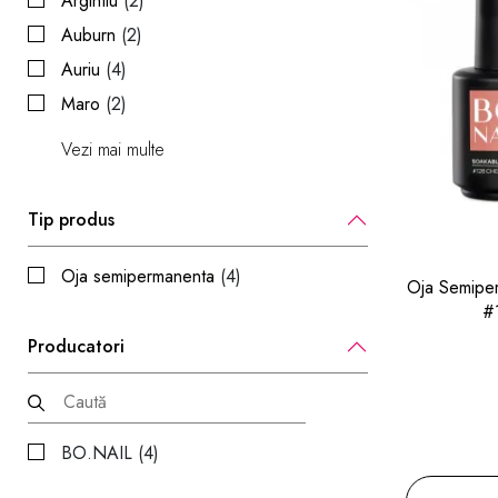
Argintiu
(2)
Auburn
(2)
Auriu
(4)
Maro
(2)
Vezi mai multe
Tip produs
Oja semipermanenta
(4)
Oja Semiper
#
Producatori
BO.NAIL (4)