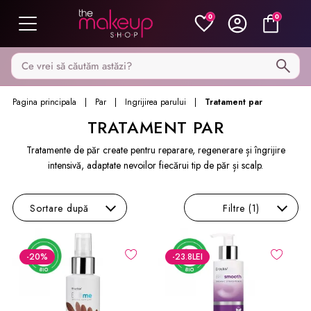
0
0
Caută pe MakeupShop
Pagina principala
Par
Ingrijirea parului
Tratament par
TRATAMENT PAR
Tratamente de păr create pentru reparare, regenerare și îngrijire
intensivă, adaptate nevoilor fiecărui tip de păr și scalp.
Sortare
după
Filtre
(1)
-20
%
-23.8
LEI