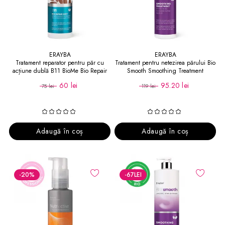
ERAYBA
ERAYBA
Tratament reparator pentru păr cu
Tratament pentru netezirea părului Bio
acțiune dublă B11 BioMe Bio Repair
Smooth Smoothing Treatment
Shot
60 lei
95.20 lei
75 lei
119 lei
Adaugă în coș
Adaugă în coș
-20
%
-67
LEI