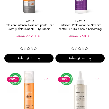
ERAYBA
ERAYBA
Tratament intensiv hidratant pentru păr
Tratament Profesional de Netezire
uscat și deteriorat N11 Hyaluronic
pentru Păr BIO Smooth Smoothing
Velvet
Treatment 1000 ml
65.60 lei
268 lei
82 lei
335 lei
Adaugă în coș
Adaugă în coș
-20
%
-30
%