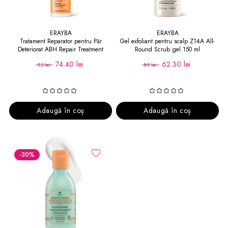
ERAYBA
ERAYBA
Tratament Reparator pentru Păr
Gel exfoliant pentru scalp Z14A All-
Deteriorat ABH Repair Treatment
Round Scrub gel 150 ml
74.40 lei
62.30 lei
93 lei
89 lei
Adaugă în coș
Adaugă în coș
-30
%