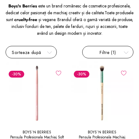
Boys'n Berries
este un brand românesc de cosmetice profesionale,
dedicat celor pasionați de machiaj creativ și de calitate.
Toate produsele
sunt
cruelty-free
și vegane. Brandul oferă o gamă variată de produse,
inclusiv fonduri de ten, palete de farduri, rujuri și accesorii, toate
având un design modern și inovator.
Sorteaza după
Filtre
(1)
-30
%
-30
%
BOYS`N BERRIES
BOYS`N BERRIES
Pensula Profesionala Machiaj Soft
Pensula Profesionala Machiaj