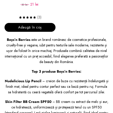
21 lei
30 lei
(3)
Adaugă în coș
Boys’n Berries
este un brand românesc de cosmetice profesionale,
cruelty-free și vegane, iubit pentru texturile sale moderne, rezistente și
ușor de folosit în orice machiaj. Produsele combină calitatea de nivel
internațional cu un preț accesibil, fiind alegerea preferată a pasionaților
de beauty din România.
Top 3 produse Boys’n Berries:
Nudelicious Lip Pencil
– creion de buze cu rezistență îndelungată și
finish mat, ideal pentru contur perfect sau ca bază pentru ruj. Formula
sa hidratantă cu ceară vegetală oferă confort pe tot parcursul zilei.
Skin Filter BB Cream SPF50
– BB cream cu extract de melc și aur,
ce hidratează, uniformizează și protejează tenul cu un SPF50
(standard coreean). Lasă pielea luminoasă și naturală, fiind ideal pentru