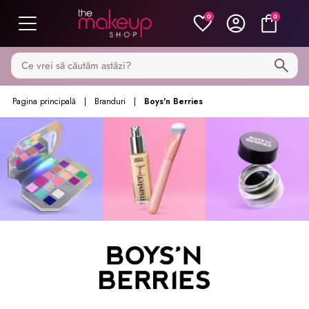
0
0
Caută pe MakeupShop
Pagina principală
Branduri
Boys'n Berries