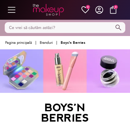
0
0
Caută pe MakeupShop
Pagina principală
Branduri
Boys'n Berries