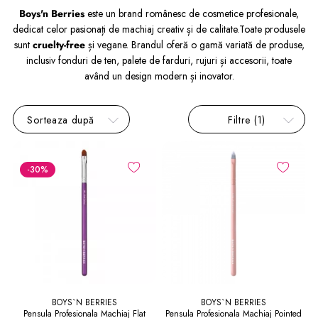
Boys'n Berries
este un brand românesc de cosmetice profesionale,
dedicat celor pasionați de machiaj creativ și de calitate.
Toate produsele
sunt
cruelty-free
și vegane. Brandul oferă o gamă variată de produse,
inclusiv fonduri de ten, palete de farduri, rujuri și accesorii, toate
având un design modern și inovator.
Sorteaza după
Filtre
(1)
-30
%
BOYS`N BERRIES
BOYS`N BERRIES
Pensula Profesionala Machiaj Flat
Pensula Profesionala Machiaj Pointed