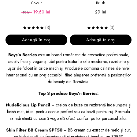
Colour
Brush
19.60 lei
29 lei
28 lei
(3)
(3)
Adaugă în coș
Adaugă în coș
Boys’n Berries
este un brand românesc de cosmetice profesionale,
cruelty-free și vegane, iubit pentru texturile sale moderne, rezistente și
ușor de folosit în orice machiaj. Produsele combină calitatea de nivel
internațional cu un preț accesibil, fiind alegerea preferată a pasionaților
de beauty din România.
Top 3 produse Boys’n Berries:
Nudelicious Lip Pencil
– creion de buze cu rezistență îndelungată și
finish mat, ideal pentru contur perfect sau ca bază pentru ruj. Formula
sa hidratantă cu ceară vegetală oferă confort pe tot parcursul zilei.
Skin Filter BB Cream SPF50
– BB cream cu extract de melc și aur,
ce hidratează, uniformizează și protejează tenul cu un SPF50