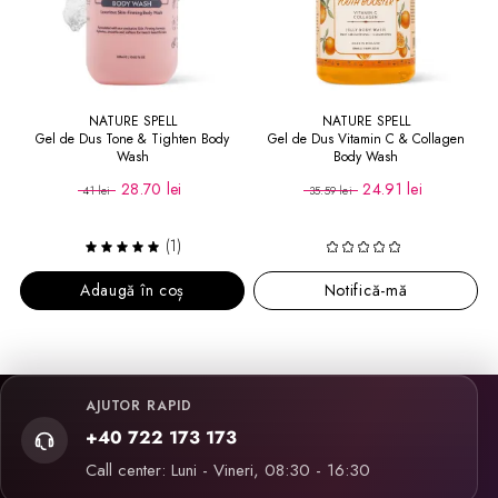
NATURE SPELL
NATURE SPELL
Gel de Dus Tone & Tighten Body
Gel de Dus Vitamin C & Collagen
Wash
Body Wash
28.70 lei
24.91 lei
41 lei
35.59 lei
(1)
Adaugă în coș
Notifică-mă
AJUTOR RAPID
+40 722 173 173
Call center: Luni - Vineri, 08:30 - 16:30