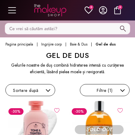
0
0
Caută pe MakeupShop
Pagina principala
Ingrijire corp
Baie & Dus
Gel de dus
GEL DE DUS
Gelurile noastre de duș combină hidratarea intensă cu curățarea
eficientă, lăsând pielea moale și revigorată.
Sortare
după
Filtre
(1)
-30
%
-30
%