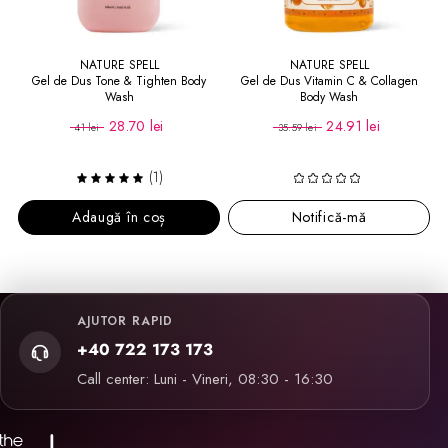
NATURE SPELL
NATURE SPELL
Gel de Dus Tone & Tighten Body
Gel de Dus Vitamin C & Collagen
Wash
Body Wash
28.70 lei
24.91 lei
41 lei
35.59 lei
(1)
Adaugă în coș
Notifică-mă
AJUTOR RAPID
+40 722 173 173
Call center: Luni - Vineri, 08:30 - 16:30