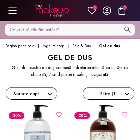
0
0
Caută pe MakeupShop
Pagina principala
Ingrijire corp
Baie & Dus
Gel de dus
GEL DE DUS
Gelurile noastre de duș combină hidratarea intensă cu curățarea
eficientă, lăsând pielea moale și revigorată.
Sortare
după
Filtre
(1)
-30
%
-30
%