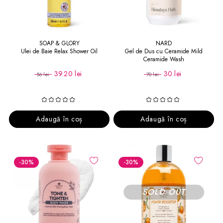
SOAP & GLORY
NARD
Ulei de Baie Relax Shower Oil
Gel de Dus cu Ceramide Mild
Ceramide Wash
39.20 lei
30 lei
56 lei
70 lei
Adaugă în coș
Adaugă în coș
-30
%
-30
%