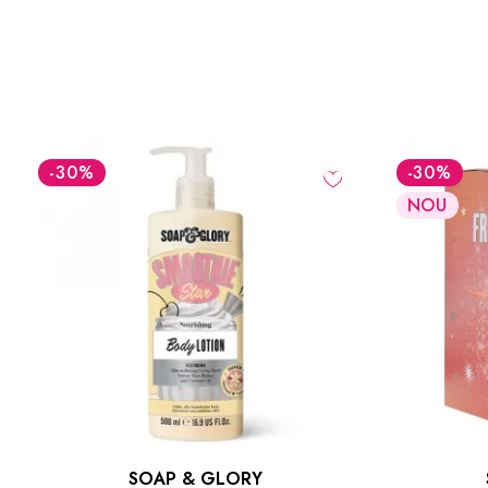
-30
%
-34.5
LEI
NOU
NOU
SOAP & GLORY