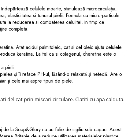
 Indepărtează celulele moarte, stimulează microcirculația,
a, elasticitatea si tonusul pielii. Formula cu micro-particule
juta la reducerea si combaterea celulitei, in timp ce
rijire completa.
eratina.
Atat acidul palmitoleic, cat si cel oleic ajuta celulele
roduca keratina. La fel ca si colagenul, cheratina este o
 pielii
ielea și îi reface PH-ul, lăsând-o relaxată și netedă. Are o
ar și cele mai aspre tipuri de piele.
ati delicat prin miscari circulare. Clatiti cu apa calduta.
aj de la Soap&Glory nu au folie de sigiliu sub capac. Acest
 Marea Britanie de a reduce utilizarea materialelor plastice.