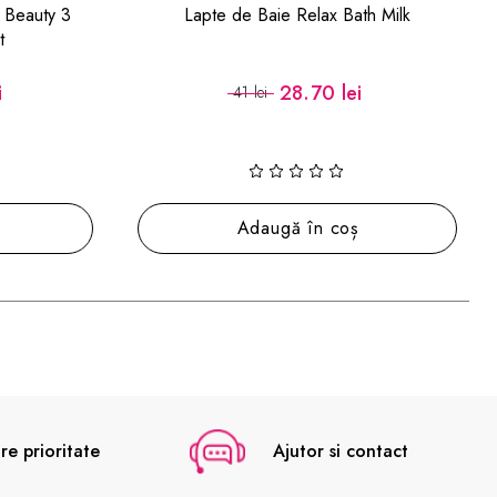
h Milk
Set cadou The Birthday Box 3 Piece Gift
Set
84 lei
120 lei
Adaugă în coș
re prioritate
Ajutor si contact