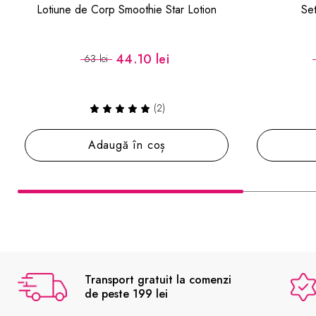
Set cadou Fruitiful Glow
Set cadou
59.50 lei
85 lei
Adaugă în coș
Transport gratuit la comenzi
de peste 199 lei