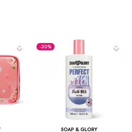
-36
LEI
NOU
Y
SOAP & GLORY