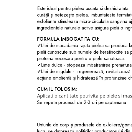
Este ideal pentru pielea uscata si deshidratata.
curăță și netezește pielea.
imbuntateste fermitate
exfoliante stimuleaza micro-circulatia sangvina a
ingredientele naturale active asigura pielii o ing
FORMULA IMBOGATITA CU:
✔Ulei de macadamia -ajuta pielea sa produca k
pielii cunoscute sub numele de keratinocite sa p
proteina necesara pentru o piele sanatoasa.
✔Lime dulce - stopeaza imbatranirea prematura a
✔Ulei de migdale - regenerează, revitalizează p
acțiune emolientă şi hidratează în profunzime chi
CUM IL FOLOSIM
:
Aplicati o cantitate potrivita pe piele si mas
Se repeta procesul de 2-3 ori pe saptamana.
Unturile de corp și produsele de exfoliere/gom
lucru se datorează politicilor producătorului din