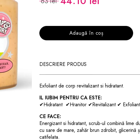
44.10 lei
63 lei
Adaugă în coș
DESCRIERE PRODUS
E
xfoliant de corp revitalizant si hidratant.
IL IUBIM PENTRU CA ESTE:
✔Hidratant
✔Hranitor
✔Revitalizant
✔ Exfolian
CE FACE:
Energizant si hidratant, scrub-ul combină lime d
cu sare de mare, zahăr brun zdrobit, glicerină ș
catifelata.