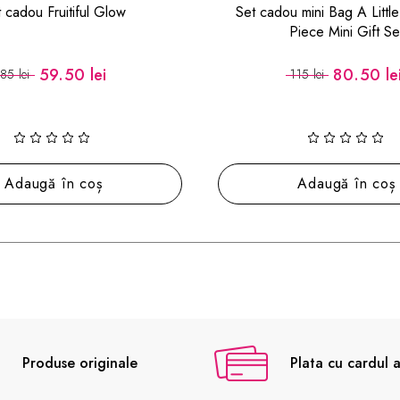
 mini Bag A Little Beauty 3
Lapte de Baie Relax Bat
Piece Mini Gift Set
80.50 lei
28.70 lei
115 lei
41 lei
Adaugă în coș
Adaugă în coș
Produse originale
Plata cu cardul a