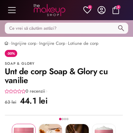
0
0
Caută pe MakeupShop
Ingrijire corp
Ingrijire Corp
Lotiune de corp
>
>
>
-30%
SOAP & GLORY
Unt de corp Soap & Glory cu
vanilie
0 recenzii
44.1 lei
63 lei
Imaginea 1 din 4
Share