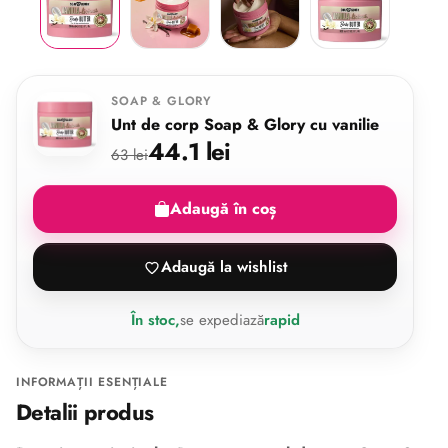
SOAP & GLORY
Unt de corp Soap & Glory cu vanilie
44.1 lei
63 lei
Adaugă în coș
Adaugă la wishlist
În stoc,
se expediază
rapid
INFORMAȚII ESENȚIALE
Detalii produs