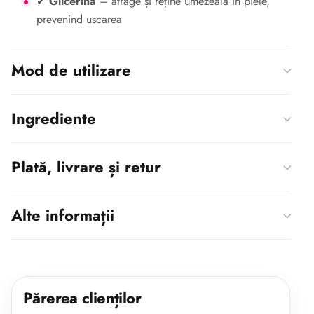
✔
Glicerina
– atrage și reține umezeala în piele,
prevenind uscarea
Mod de utilizare
Ingrediente
Plată, livrare și retur
Alte informații
Părerea clienților