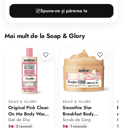
Spune-ne și părerea ta
Mai mult de la Soap & Glory
SOAP & GLORY
SOAP & GLORY
SOAP
Original Pink Clean
Smoothie Star
Body
On Me Body Wash
Breakfast Body
Away
Gel de Dus
Scrub de Corp
Exfol
500ml
Scrub
15.4 
5
5
2 recenzii
1 recenzie