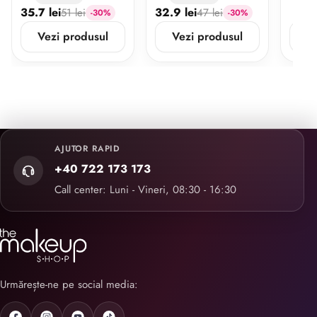
35.7 lei
32.9 lei
51 lei
47 lei
-30%
-30%
Vezi produsul
Vezi produsul
V
AJUTOR RAPID
+40 722 173 173
Call center: Luni - Vineri, 08:30 - 16:30
Urmărește-ne pe social media: