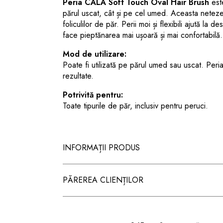
Peria CALA Soft Touch Oval Hair Brush
este
părul uscat, cât și pe cel umed. Aceasta netezeș
foliculilor de păr. Perii moi și flexibili ajută la
face pieptănarea mai ușoară și mai confortabilă.
Mod de utilizare:
Poate fi utilizată pe părul umed sau uscat. Peri
rezultate.
Potrivită pentru:
Toate tipurile de păr, inclusiv pentru peruci.
INFORMAȚII PRODUS
PĂREREA CLIENȚILOR