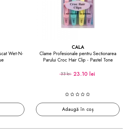
CALA
scat Wet-N-
Clame Profesionale pentru Sectionarea
ue
Parului Croc Hair Clip - Pastel Tone
23.10 lei
33 lei
Adaugă în coș