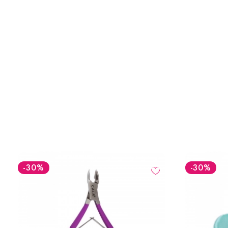
-30
%
-30
%