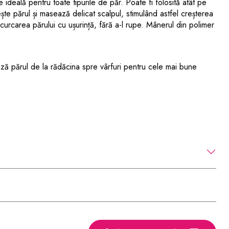
 ideală pentru toate tipurile de păr. Poate fi folosită atât pe
te părul și masează delicat scalpul, stimulând astfel creșterea
 descurcarea părului cu ușurință, fără a-l rupe. Mânerul din polimer
ază părul de la rădăcina spre vârfuri pentru cele mai bune