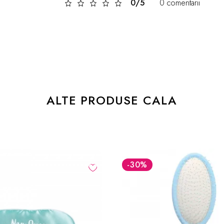
0/5
0 comentarii
ALTE PRODUSE CALA
-30
%