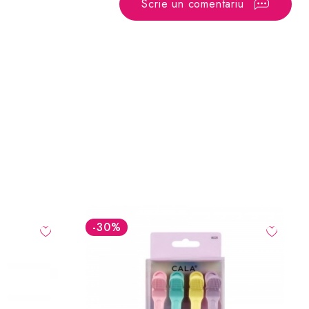
Scrie un comentariu
-30
%