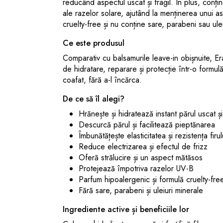
reducând aspectul uscat și fragil. În plus, conți
ale razelor solare, ajutând la menținerea unui as
cruelty-free și nu conține sare, parabeni sau ulei
Ce este produsul
Comparativ cu balsamurile leave-in obișnuite, 
de hidratare, reparare și protecție într-o formulă
coafat, fără a-l încărca.
De ce să îl alegi?
Hrănește și hidratează instant părul uscat și
Descurcă părul și facilitează pieptănarea
Îmbunătățește elasticitatea și rezistența firu
Reduce electrizarea și efectul de frizz
Oferă strălucire și un aspect mătăsos
Protejează împotriva razelor UV-B
Parfum hipoalergenic și formulă cruelty-fre
Fără sare, parabeni și uleiuri minerale
Ingrediente active și beneficiile lor