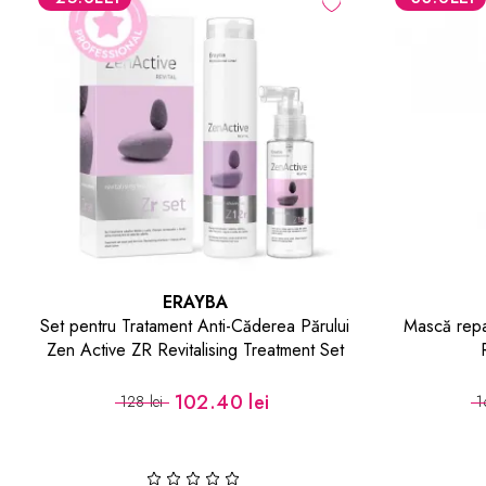
ERAYBA
Mască reparatoare pentru păr Z10A All-
Șampon ant
Round Mask 750ml
Z12R 
134.40 lei
168 lei
1