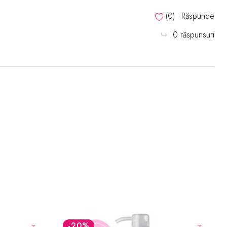
(
0
)
Răspunde
0 răspunsuri
-28.6
LEI