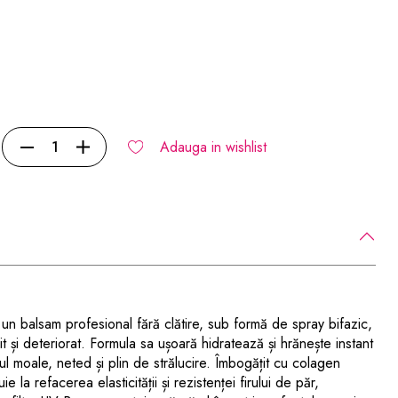
Adauga in wishlist
n balsam profesional fără clătire, sub formă de spray bifazic,
it și deteriorat. Formula sa ușoară hidratează și hrănește instant
rul moale, neted și plin de strălucire. Îmbogățit cu colagen
ie la refacerea elasticității și rezistenței firului de păr,