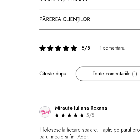
PĂREREA CLIENȚILOR
5/5
1 comentariu
Citeste dupa
Toate comentariile
(1)
Miraute Iuliana Roxana
5/5
Il folosesc la fiecare spalare. Il aplic pe parul pr
parul moale si fin. Ador!