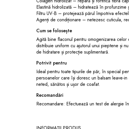
Colagen hidrolizat – repară și fortifică fibra capil
Elastină hidrolizată – hidratează în profunzime și 
Filtru UV-B – protejează părul împotriva efectelo
Agenți de condiționare – netezesc cuticula, redu
Cum se folosește
Agită bine flaconul pentru omogenizarea celor
distribuie uniform cu ajutorul unui pieptene și nu 
de hidratare și protecție suplimentară.
Potrivit pentru
Ideal pentru toate tipurile de păr, în special pe
persoanelor care își doresc un balsam leave-in 
neted, sănătos și ușor de coafat.
Recomandări
Recomandare: Efectuează un test de alergie înai
INFORMAȚII PRODUS