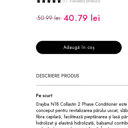
(1) - Evaluează produsul
40.79 lei
50.99 lei
Adaugă în coș
DESCRIERE PRODUS
Pe scurt
Erayba N18 Collastin 2 Phase Conditioner este u
conceput pentru revitalizarea părului uscat, slăb
fibra capilară, facilitează pieptănarea și lasă pă
hidrolizat și elastină hidrolizată, balsamul contribu