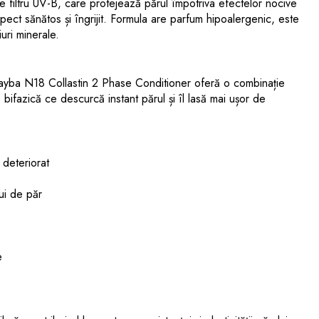
ne filtru UV-B, care protejează părul împotriva efectelor nocive
pect sănătos și îngrijit. Formula are parfum hipoalergenic, este
uri minerale.
Erayba N18 Collastin 2 Phase Conditioner oferă o combinație
 bifazică ce descurcă instant părul și îl lasă mai ușor de
 deteriorat
lui de păr
e