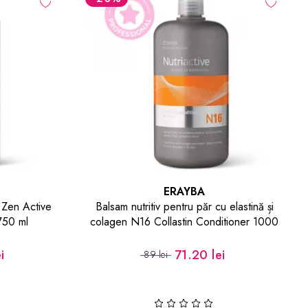
ERAYBA
 elastină și
Șampon revitalizant pentru scalp și păr
tioner 1000
ABH Ayurvedic Shampoo 1000 ml
114.40 lei
143 lei