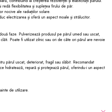
ară, contribuind la creșterea rezistenței și elasticității părului.
redă flexibilitatea și suplețea firului de păr.
r nocive ale radiațiilor solare.
c electrizarea și oferă un aspect moale și strălucitor.
 două faze. Pulverizează produsul pe părul umed sau uscat,
clăti. Poate fi utilizat zilnic sau ori de câte ori părul are nevoie
ntru părul uscat, deteriorat, fragil sau slăbit. Recomandat
ce hidratează, repară și protejează părul, oferindu-i un aspect
nte de utilizare.