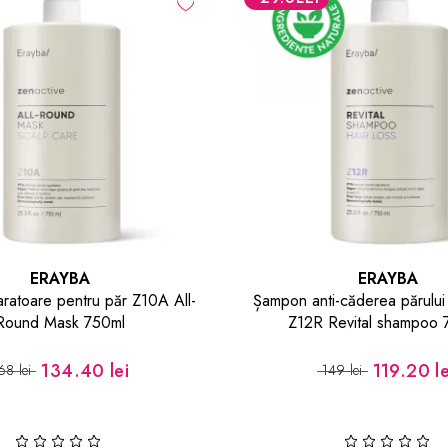
ERAYBA
ERAYBA
i-căderea părului Zen Active
Balsam nutritiv pentru păr cu
Revital shampoo 750 ml
colagen N16 Collastin Condi
ml
119.20 lei
71.20 lei
49 lei
89 lei