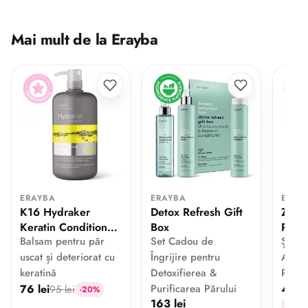
Mai mult de la Erayba
ERAYBA
ERAYBA
ERAY
K16 Hydraker
Detox Refresh Gift
Zen 
Keratin Conditioner
Box
Revi
Balsam pentru păr
Set Cadou de
Șampo
1000 ml
250 
uscat și deteriorat cu
Îngrijire pentru
Anti-
keratină
Detoxifierea &
Păr
76 lei
Purificarea Părului
47.99
95 lei
-20%
163 lei
-20%