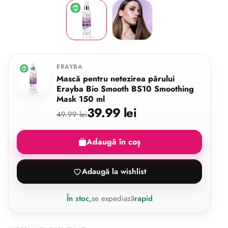
ERAYBA
Mască pentru netezirea părului
Erayba Bio Smooth BS10 Smoothing
Mask 150 ml
39.99 lei
49.99 lei
Adaugă în coș
Adaugă la wishlist
În stoc,
se expediază
rapid