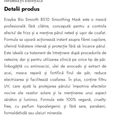
INFORMAȚII ESENȚIALE
Detalii produs
Erayba Bio Smooth BS10 Smoothing Mask este o mască
profesională fără clătire, concepută pentru a controla
efectul de frizz și a menține părul neted și ușor de coafat.
Formula sa ușoară acționează instant asupra fibrei capilare,
oferind hidratare intensă și protecție fără să încarce părul.
Este ideală ca tratament de întreținere după procedurile de
netezire, dar și pentru utilizarea zilnică pe orice tip de păr.
Îmbogățită cu aminoacizi, ulei de avocado și extract de
acai, masca repară și fortifică firul de păr, reduce
electrizarea și facilitează coafarea. În plus, conține filtru
UV, care ajută la protejarea părului împotriva efectelor
nocive ale razelor solare și la menținerea unui aspect
sănătos și luminos. Formula este 100% vegană, cruelty-
free, cu parfum hipoalergenic și fără sare, parabeni,
formaldehidă sau uleiuri minerale.