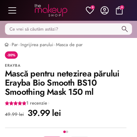
0
0
Caută pe MakeupShop
Par
Ingrijirea parului
Masca de par
>
>
>
-20%
ERAYBA
Mască pentru netezirea părului
Erayba Bio Smooth BS10
Smoothing Mask 150 ml
1 recenzie
39.99 lei
49.99 lei
Imaginea 1 din 2
Share