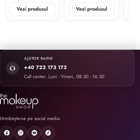
Vezi produsul
Vezi produsul
V
AJUTOR RAPID
+40 722 173 173
Call center: Luni - Vineri, 08:30 - 16:30
Urmărește-ne pe social media: