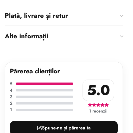
Plată, livrare și retur
Alte informații
Părerea clienților
5.0
5
4
3
2
1
1 recenzii
Spune-ne și părerea ta