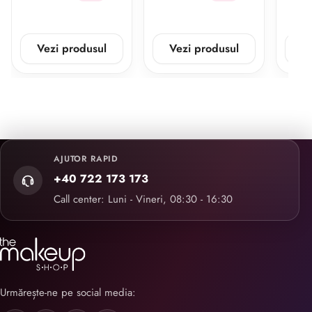
Vezi produsul
Vezi produsul
V
AJUTOR RAPID
+40 722 173 173
Call center: Luni - Vineri, 08:30 - 16:30
Urmărește-ne pe social media: