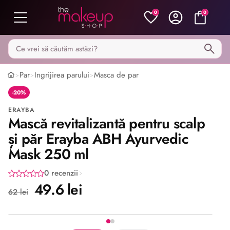
0
0
Caută pe MakeupShop
Par
Ingrijirea parului
Masca de par
>
>
>
-20%
ERAYBA
Mască revitalizantă pentru scalp
și păr Erayba ABH Ayurvedic
Mask 250 ml
0 recenzii
49.6 lei
62 lei
Imaginea 1 din 2
Share