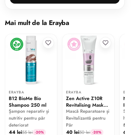
Mai mult de la Erayba
ERAYBA
ERAYBA
ERAY
B12 BioMe Bio
Zen Active Z10R
N15 N
Shampoo 250 ml
Revitalising Mask
Insta
Șampon reparativ și
Mască Reparatoare și
Ser r
150 ml
nutritiv pentru păr
Revitalizantă pentru
hrăni
deteriorat
Păr
5
1 
44 lei
40 lei
67.2 
55 lei
50 lei
-20%
-20%