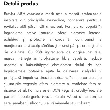
Detalii produs
Erayba ABH Ayurvedic Mask este o mască profesională
inspirată din principiile ayurvedice, concepută pentru a
revitaliza atât părul, cât și scalpul. Formula sa bogată în
ingrediente active naturale oferă hidratare intensă,
echilibru și protecție antioxidantă, contribuind la
menținerea unui scalp sănătos și a unui păr puternic și plin
de vitalitate. Cu 98% ingrediente de origine naturală,
masca hrănește în profunzime fibra capilară, reduce
uscarea și îmbunătățește elasticitatea firului de păr.
Ingredientele botanice ajută la calmarea scalpului și
protejează împotriva stresului oxidativ, în timp ce uleiurile
și unturile vegetale oferă hidratare și catifelare fără să
încarce părul. Formula este 100% vegană, cruelty-free, are
parfum hipoalergenic Mystic Kerala Wood și nu conține
sare, parabeni, siliconi, uleiuri minerale sau coloranți.