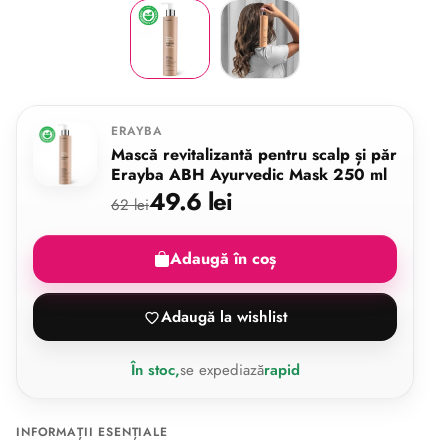
ERAYBA
Mască revitalizantă pentru scalp și păr
Erayba ABH Ayurvedic Mask 250 ml
49.6 lei
62 lei
Adaugă în coș
Adaugă la wishlist
În stoc,
se expediază
rapid
INFORMAȚII ESENȚIALE