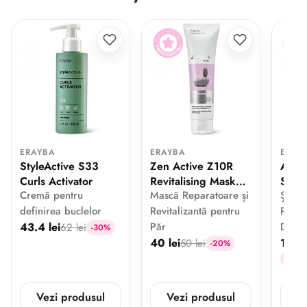
ERAYBA
ERAYBA
ERAY
StyleActive S33
Zen Active Z10R
ABH 
Curls Activator
Revitalising Mask
Sham
Cremă pentru
Mască Reparatoare și
Șampo
150 ml
definirea buclelor
Revitalizantă pentru
Repar
43.4 lei
Păr
Deter
62 lei
-30%
40 lei
114.4
50 lei
-20%
-28.6 
Vezi produsul
Vezi produsul
V