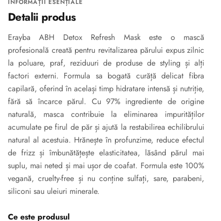
INFORMAȚII ESENȚIALE
Detalii produs
Erayba ABH Detox Refresh Mask este o mască
profesională creată pentru revitalizarea părului expus zilnic
la poluare, praf, reziduuri de produse de styling și alți
factori externi. Formula sa bogată curăță delicat fibra
capilară, oferind în același timp hidratare intensă și nutriție,
fără să încarce părul. Cu 97% ingrediente de origine
naturală, masca contribuie la eliminarea impurităților
acumulate pe firul de păr și ajută la restabilirea echilibrului
natural al acestuia. Hrănește în profunzime, reduce efectul
de frizz și îmbunătățește elasticitatea, lăsând părul mai
suplu, mai neted și mai ușor de coafat. Formula este 100%
vegană, cruelty-free și nu conține sulfați, sare, parabeni,
siliconi sau uleiuri minerale.
Ce este produsul