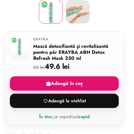
ERAYBA
Mască detoxifiantă și revitalizantă
pentru păr ERAYBA ABH Detox
Refresh Mask 250 ml
49.6 lei
62 lei
Adaugă în coș
Adaugă la wishlist
În stoc,
se expediază
rapid