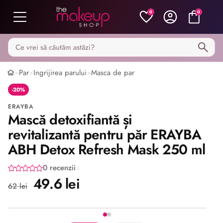
0
0
Caută pe MakeupShop
Par
Ingrijirea parului
Masca de par
>
>
>
-20%
ERAYBA
Mască detoxifiantă și
revitalizantă pentru păr ERAYBA
ABH Detox Refresh Mask 250 ml
0 recenzii
49.6 lei
62 lei
Imaginea 1 din 2
Share