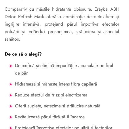
Comparativ cu măștile hidratante obișnuite, Erayba ABH
Detox Refresh Mask oferă o combinație de detoxifiere și
îngrijire intensivă, protejând părul împotriva efectelor
poluării și redându-i prospețimea, strălucirea și aspectul
sănătos.
De ce să o alegi?
Detoxifică și elimină impuritățile acumulate pe firul
de păr
Hidratează și hrănește intens fibra capilară
Reduce efectul de frizz și electrizarea
Oferă suplețe, netezime și strălucire naturală
Revitalizează părul fără să îl încarce
Protejează împotriva efectelor poluării și factorilor