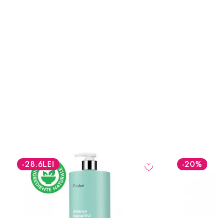
-28.6
LEI
-20
%