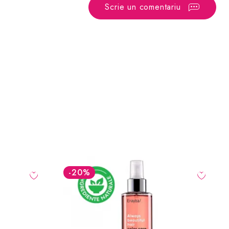
Scrie un comentariu
-20
%