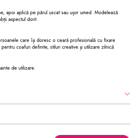
lme, apoi aplică pe părul uscat sau ușor umed. Modelează
ii aspectul dorit.
persoanele care își doresc o ceară profesională cu fixare
 pentru coafuri definite, stiluri creative și utilizare zilnică.
nte de utilizare.