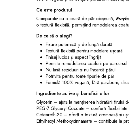
Ce este produsul
Comparativ cu o ceară de păr obișnuită,
Erayb
o textură flexibilă, permițând remodelarea coafur
De ce să o alegi?
Fixare puternică și de lungă durată
Textură flexibilă pentru modelare ușoară
Finisaj lucios și aspect îngrijit
Permite remodelarea coafurii pe parcursul z
Nu lasă reziduuri și nu încarcă părul
Potrivită pentru toate tipurile de păr
Formulă 100% vegană, fără parabeni, silicon
Ingrediente active și beneficiile lor
Glycerin – ajută la menținerea hidratării firului d
PEG-7 Glyceryl Cocoate – conferă flexibilitate ș
Ceteareth-30 – oferă o textură cremoasă și uș
Ethylhexyl Methoxycinnamate – contribuie la pro