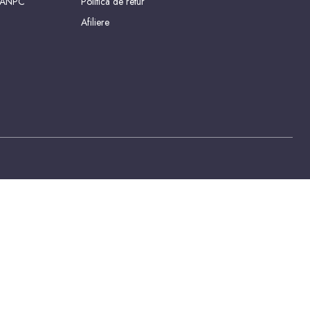
 ANPC
Politica de retur
Afiliere