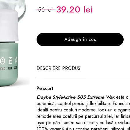
39.20 lei
56 lei
Adaugă în coș
DESCRIERE PRODUS
Pe scurt
Erayba StyleActive S05 Extreme Wax
este o 
puternică, control precis și flexibilitate. Formula 
ideală pentru coafuri moderne, look-uri elegante 
remodelarea coafurii pe parcursul zilei, iar finisa
ușor pe părul umed sau uscat și nu lasă reziduuri
100% vegană și nu conține parabeni, siliconi, ul