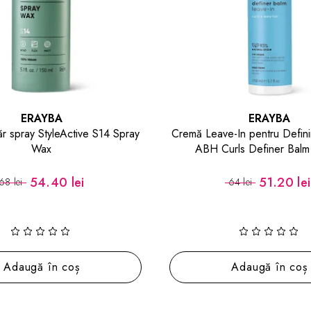
ERAYBA
ERAYBA
r spray StyleActive S14 Spray
Cremă Leave-In pentru Defini
Wax
ABH Curls Definer Balm
54.40 lei
51.20 lei
68 lei
64 lei
Adaugă în coș
Adaugă în coș