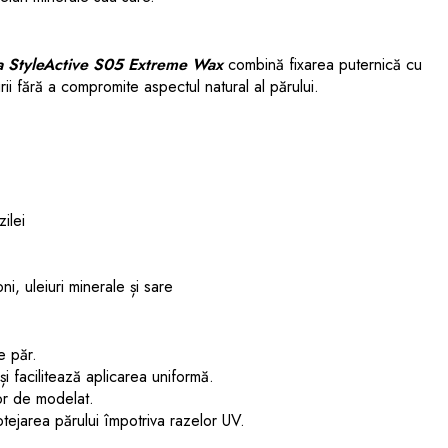
a StyleActive S05 Extreme Wax
combină fixarea puternică cu
ii fără a compromite aspectul natural al părului.
ilei
i, uleiuri minerale și sare
e păr.
i facilitează aplicarea uniformă.
or de modelat.
tejarea părului împotriva razelor UV.