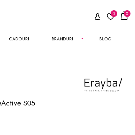
0
0
CADOURI
BRANDURI
BLOG
eActive S05