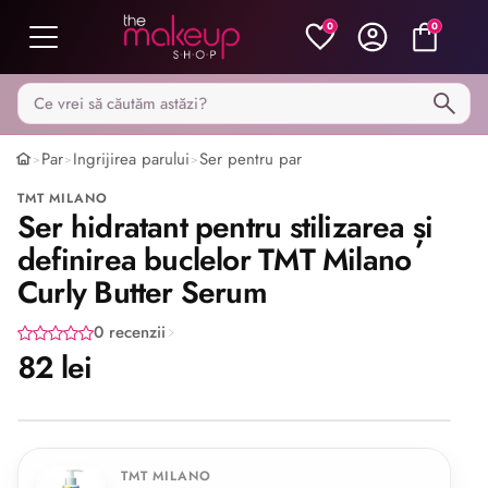
0
0
Caută pe MakeupShop
Par
Ingrijirea parului
Ser pentru par
>
>
>
TMT MILANO
Ser hidratant pentru stilizarea și
definirea buclelor TMT Milano
Curly Butter Serum
0 recenzii
82 lei
Share
TMT MILANO