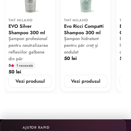
TMT MILANO
TMT MILANO
TMT 
EVO Silver
Evo Ricci Compatti
Evo R
Shampoo 300 ml
Shampoo 300 ml
Condi
Șampon profesional
Șampon hidratant
Balsa
pentru neutralizarea
pentru păr creț și
hidra
reflexiilor galbene
ondulat
creț
50 lei
51 le
din păr
5
1 recenzie
50 lei
Vezi produsul
Vezi produsul
V
AJUTOR RAPID