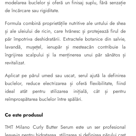
modelarea buclelor și oferă un finisaj suplu, fără senzație
de încărcare sau rigiditate.
Formula combină proprietățile nutritive ale untului de shea
și ale uleiului de ricin, care hrănesc și protejează firul de
păr împotriva deshidratării. Extractele botanice din salvie,
lavandă, mușețel, ienupăr și mesteacăn contribuie la
îngrijirea scalpului și la menținerea unui păr sănătos și
revitalizat.
Aplicat pe părul umed sau uscat, serul ajută la definirea
buclelor, reduce electrizarea și oferă flexibilitate, fiind
ideal atât pentru stilizarea inițială, cât și pentru
reîmprospătarea buclelor între spălări.
Ce este produsul
TMT Milano Curly Butter Serum este un ser profesional
leave-in pentru hidratarea, stilizarea și definirea părului creț