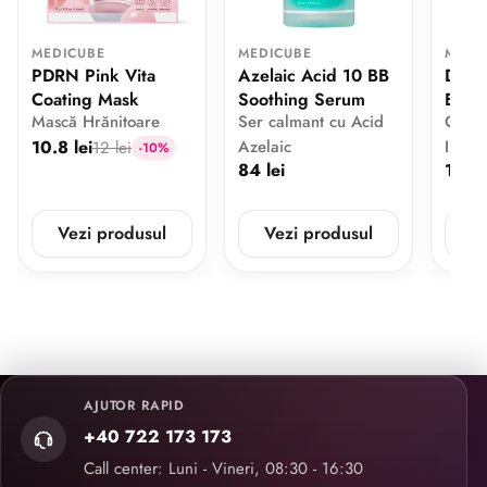
MEDICUBE
MEDICUBE
MEDI
PDRN Pink Vita
Azelaic Acid 10 BB
Deep 
Coating Mask
Soothing Serum
Eye 
Mască Hrănitoare
Ser calmant cu Acid
Crem
10.8 lei
Azelaic
Impot
12 lei
-10%
84 lei
110 l
Vezi produsul
Vezi produsul
V
AJUTOR RAPID
+40 722 173 173
Call center: Luni - Vineri, 08:30 - 16:30