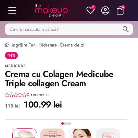
0
0
Caută pe MakeupShop
Ingrijire Ten
Hidratare
Crema de zi
>
>
>
-14%
MEDICUBE
Crema cu Colagen Medicube
Triple collagen Cream
0 recenzii
100.99 lei
118 lei
Stoc epuizat
Imaginea 1 din 4
Share