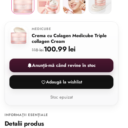
MEDICUBE
Crema cu Colagen Medicube Triple
collagen Cream
100.99 lei
118 lei
Anunță-mă când revine în stoc
Adaugă la wishlist
Stoc epuizat
INFORMAȚII ESENȚIALE
Detalii produs