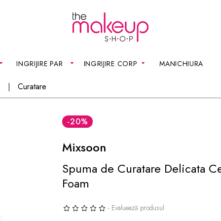
INGRIJIRE PAR
INGRIJIRE CORP
MANICHIURA
e
Curatare
-20
%
Mixsoon
Spuma de Curatare Delicata Ce
Foam
- Evaluează produsul