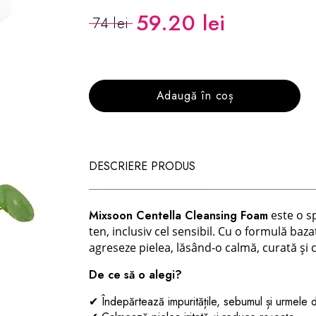
59.20 lei
74 lei
Adaugă în coș
DESCRIERE PRODUS
Mixsoon Centella Cleansing Foam
este o s
ten, inclusiv cel sensibil. Cu o formulă baz
agreseze pielea, lăsând-o calmă, curată și c
De ce să o alegi?
✔
Îndepărtează impuritățile, sebumul și urmele