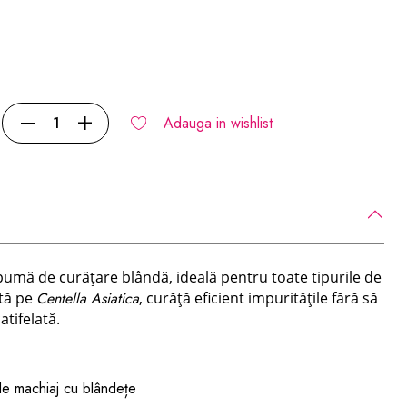
Adauga in wishlist
pumă de curățare blândă, ideală pentru toate tipurile de
ată pe
Centella Asiatica
, curăță eficient impuritățile fără să
atifelată.
 de machiaj cu blândețe