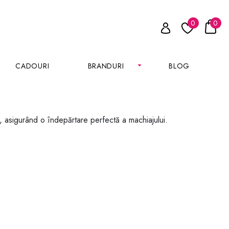
0
0
CADOURI
BRANDURI
BLOG
e, asigurând o îndepărtare perfectă a machiajului.