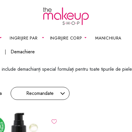
INGRIJIRE PAR
INGRIJIRE CORP
MANICHIURA
e
Demachiere
include demachianți special formulați pentru toate tipurile de piel
a
Recomandate