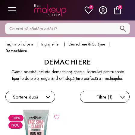
0
0
Caută pe MakeupShop
Pagina principala
Ingrijire Ten
Demachiere & Curățare
Demachiere
DEMACHIERE
Gama noastră include demachianți special formulați pentru toate
tipurile de piele, asigurând o îndepărtare perfectă a machiajului.
Sortare
după
Filtre
(1)
-30
%
NOU