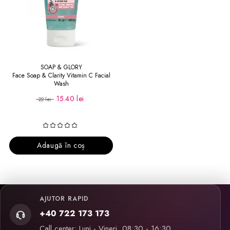
SOAP & GLORY
Face Soap & Clarity Vitamin C Facial
Wash
15.40 lei
22 lei
Adaugă în coș
AJUTOR RAPID
+40 722 173 173
Call center: Luni - Vineri, 08:30 - 16:30