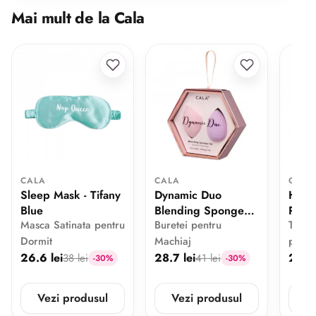
Mai mult de la Cala
CALA
CALA
CALA
Sleep Mask - Tifany
Dynamic Duo
Hair 
Blue
Blending Sponge
Pink
Masca Satinata pentru
Buretei pentru
Turba
Set Pink / Lavender
Dormit
Machiaj
pentr
26.6 lei
28.7 lei
25.2 
38 lei
41 lei
-30%
-30%
Vezi produsul
Vezi produsul
V