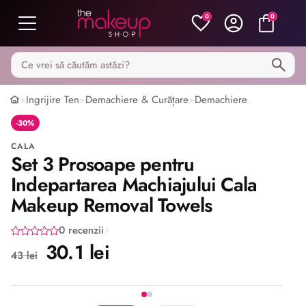
0
0
Caută pe MakeupShop
Ingrijire Ten
Demachiere & Curățare
Demachiere
>
>
>
-30%
CALA
Set 3 Prosoape pentru
Indepartarea Machiajului Cala
Makeup Removal Towels
0 recenzii
30.1 lei
43 lei
Imaginea 1 din 2
Share