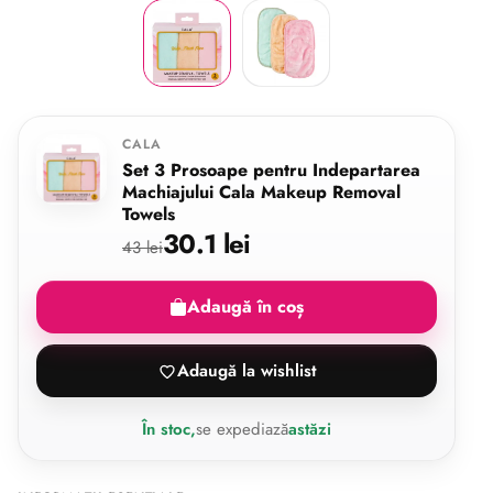
CALA
Set 3 Prosoape pentru Indepartarea
Machiajului Cala Makeup Removal
Towels
30.1 lei
43 lei
Adaugă în coș
Adaugă la wishlist
În stoc,
se expediază
astăzi