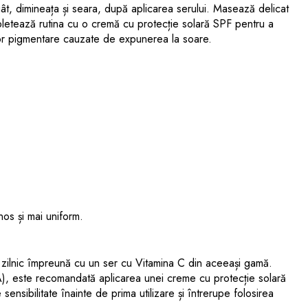
 gât, dimineața și seara, după aplicarea serului. Masează delicat
mpletează rutina cu o cremă cu protecție solară SPF pentru a
elor pigmentare cauzate de expunerea la soare.
os și mai uniform.
 zilnic împreună cu un ser cu Vitamina C din aceeași gamă.
), este recomandată aplicarea unei creme cu protecție solară
ensibilitate înainte de prima utilizare și întrerupe folosirea