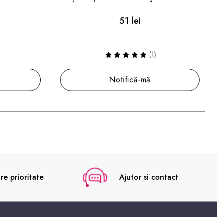
nga
28.70 lei
41 lei
Adaugă în coș
re prioritate
Ajutor si contact