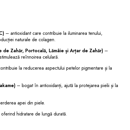
C)
– antioxidant care contribuie la iluminarea tenului,
roducției naturale de colagen.
 de Zahăr, Portocală, Lămâie și Arțar de Zahăr)
–
i stimulează reînnoirea celulară.
ntribuie la reducerea aspectului petelor pigmentare și la
Wakame)
– bogat în antioxidanți, ajută la protejarea pielii și la
ierderea apei din piele.
 oferind hidratare de lungă durată.