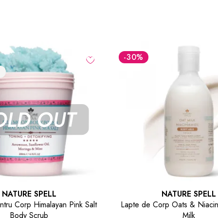
NATURE SPELL
NATURE SPELL
orp Oats & Niacinamide Body
Ulei de Ricin Negru & Mori
Milk
creșterea părului Authentic J