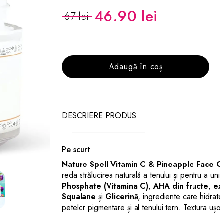
46.90 lei
67 lei
Adaugă în coș
DESCRIERE PRODUS
Pe scurt
Nature Spell Vitamin C & Pineapple Face
reda strălucirea naturală a tenului și pentru a u
Phosphate (Vitamina C)
,
AHA din fructe
,
e
Squalane
și
Glicerină
, ingrediente care hidrat
petelor pigmentare și al tenului tern. Textura uș