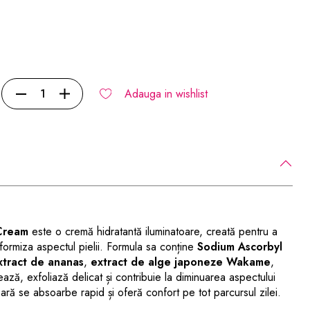
Adauga in wishlist
 Cream
este o cremă hidratantă iluminatoare, creată pentru a
niformiza aspectul pielii. Formula sa conține
Sodium Ascorbyl
xtract de ananas
,
extract de alge japoneze Wakame
,
ează, exfoliază delicat și contribuie la diminuarea aspectului
oară se absoarbe rapid și oferă confort pe tot parcursul zilei.