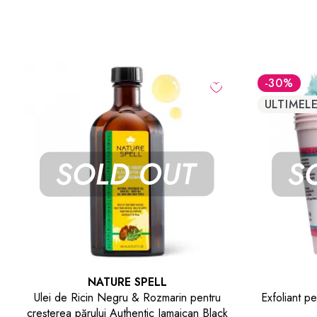
-30
%
-30
%
ULTIMELE
NATURE SPELL
Exfoliant pentru Corp Himalayan Pink Salt
Lapte de C
Body Scrub