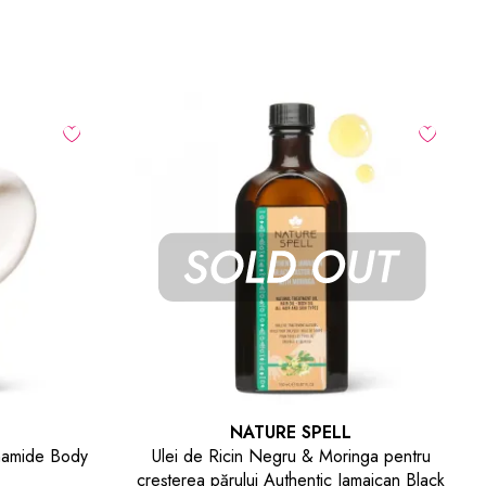
-30
%
NATURE SPELL
nga pentru
Ser pentru reglarea sebumului Scalp
amaican Black
Serum For Oily Scalp