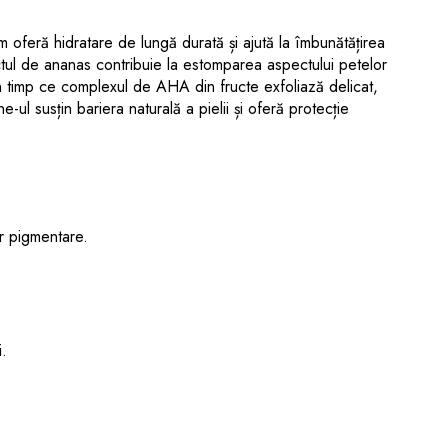
oferă hidratare de lungă durată și ajută la îmbunătățirea
tractul de ananas contribuie la estomparea aspectului petelor
în timp ce complexul de AHA din fructe exfoliază delicat,
-ul susțin bariera naturală a pielii și oferă protecție
r pigmentare.
i.