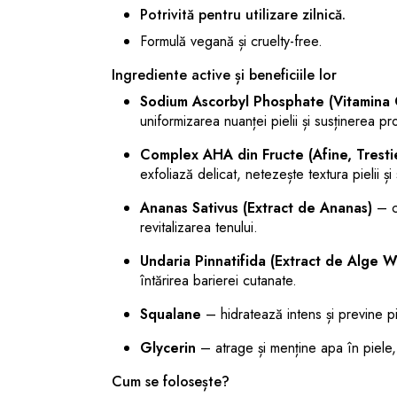
Potrivită pentru utilizare zilnică.
Formulă vegană și cruelty-free.
Ingrediente active și beneficiile lor
Sodium Ascorbyl Phosphate (Vitamina 
uniformizarea nuanței pielii și susținerea p
Complex AHA din Fructe (Afine, Trestie
exfoliază delicat, netezește textura pielii ș
Ananas Sativus (Extract de Ananas)
– co
revitalizarea tenului.
Undaria Pinnatifida (Extract de Alge 
întărirea barierei cutanate.
Squalane
– hidratează intens și previne p
Glycerin
– atrage și menține apa în piele,
Cum se folosește?