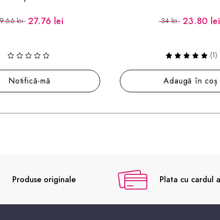
Castor Oil with Mori
23.80 lei
51 lei
34 lei
(1)
(1)
Adaugă în coș
Notifică-mă
Produse originale
Plata cu cardul a