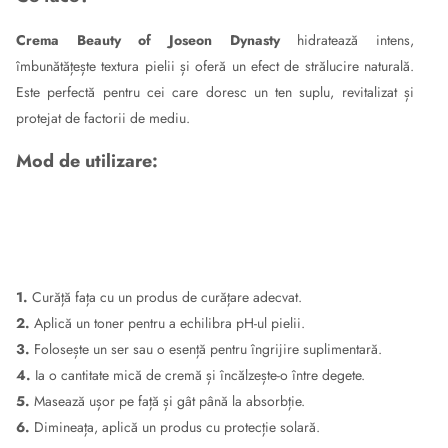
Crema Beauty of Joseon Dynasty
hidratează intens,
îmbunătățește textura pielii și oferă un efect de strălucire naturală.
Este perfectă pentru cei care doresc un ten suplu, revitalizat și
protejat de factorii de mediu.
Mod de utilizare:
1.
Curăță fața cu un produs de curățare adecvat.
2.
Aplică un toner pentru a echilibra pH-ul pielii.
3.
Folosește un ser sau o esență pentru îngrijire suplimentară.
4.
Ia o cantitate mică de cremă și încălzește-o între degete.
5.
Masează ușor pe față și gât până la absorbție.
6.
Dimineața, aplică un produs cu protecție solară.