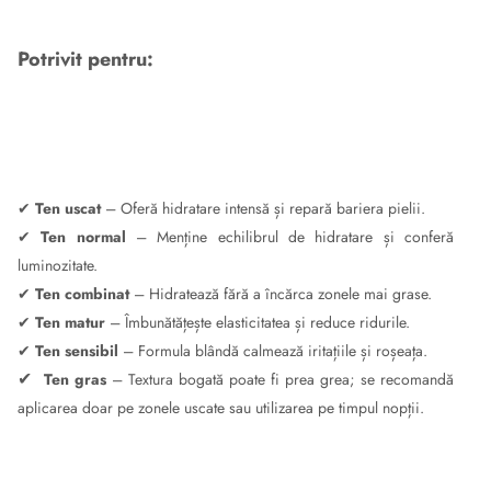
Potrivit pentru:
✔
Ten uscat
– Oferă hidratare intensă și repară bariera pielii.
✔
Ten normal
– Menține echilibrul de hidratare și conferă
luminozitate.
✔
Ten combinat
– Hidratează fără a încărca zonele mai grase.
✔
Ten matur
– Îmbunătățește elasticitatea și reduce ridurile.
✔
Ten sensibil
– Formula blândă calmează iritațiile și roșeața.
✔
Ten gras
– Textura bogată poate fi prea grea; se recomandă
aplicarea doar pe zonele uscate sau utilizarea pe timpul nopții.