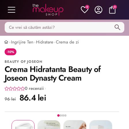
0
0
Caută pe MakeupShop
Ingrijire Ten
Hidratare
Crema de zi
>
>
>
-10%
BEAUTY OF JOSEON
Crema Hidratanta Beauty of
Joseon Dynasty Cream
0 recenzii
86.4 lei
96 lei
Imaginea 1 din 4
Share