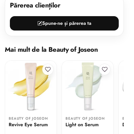
Părerea clienților
Spune-ne și părerea ta
Mai mult de la Beauty of Joseon
BEAUTY OF JOSEON
BEAUTY OF JOSEON
BEAU
Revive Eye Serum
Light on Serum
Dyna