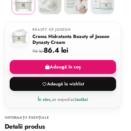
BEAUTY OF JOSEON
Crema Hidratanta Beauty of Joseon
Dynasty Cream
86.4 lei
96 lei
Adaugă în coș
Adaugă la wishlist
În stoc,
se expediază
astăzi
INFORMAȚII ESENȚIALE
Detalii produs