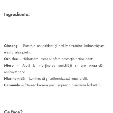
Ingrediente:
Ginseng
– Puternic antioxidant și anti-îmbătrânire, îmbunătățește
elasticitatea pielii.
Orhidee
– Hidratează intens și oferă protecție antioxidantă.
Miere
– Ajută la menținerea umidității și are proprietăți
antibacteriene.
Niacinamidă
– Luminează și uniformizează tonul pielii.
Ceramide
– Întăresc bariera pielii și previn pierderea hidratării.
Ce face?