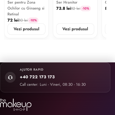
Ser pentru Zona
Ser Hranitor
Crema
Ochilor cu Ginseng si
73.8 lei
86.4 
82 lei
-10%
Retinal
72 lei
80 lei
-10%
Vezi produsul
Vezi produsul
V
AJUTOR RAPID
+40 722 173 173
Call center: Luni - Vineri, 08:30 - 16:30