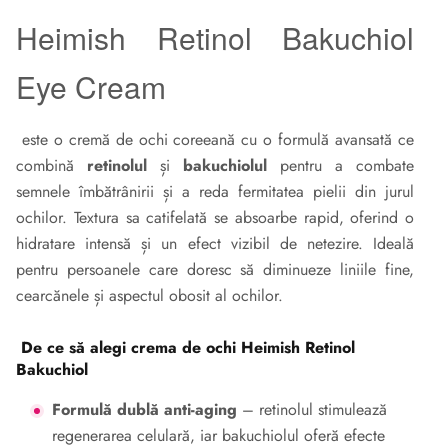
Heimish Retinol Bakuchiol
Eye Cream
este o
cremă de ochi
coreeană cu o formulă avansată ce
combină
retinolul
și
bakuchiolul
pentru a combate
semnele îmbătrânirii și a reda fermitatea pielii din jurul
ochilor. Textura sa catifelată se absoarbe rapid, oferind o
hidratare intensă și un efect vizibil de netezire. Ideală
pentru persoanele care doresc să diminueze liniile fine,
cearcănele și aspectul obosit al ochilor.
De ce să alegi crema de ochi Heimish Retinol
Bakuchiol
Formulă dublă anti-aging
– retinolul stimulează
regenerarea celulară, iar bakuchiolul oferă efecte