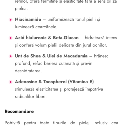
retinol, oferă fermitate și elasticitate fără a sensibiliza
pielea.
Niacinamide
– uniformizează tonul pielii și
luminează cearcănele.
Acid hialuronic & Beta-Glucan
– hidratează intens
și conferă volum pielii delicate din jurul ochilor.
Unt de Shea & Ulei de Macadamia
– hrănesc
profund, refac bariera cutanată și previn
deshidratarea.
Adenosine & Tocopherol (Vitamina E)
–
stimulează elasticitatea și protejează împotriva
radicalilor liberi.
Recomandare
Potrivită pentru toate tipurile de piele, inclusiv cea