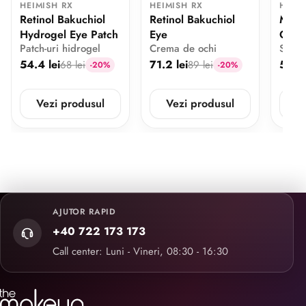
HEIMISH RX
HEIMISH RX
HEIMI
Retinol Bakuchiol
Retinol Bakuchiol
Multi
Hydrogel Eye Patch
Eye
Glow
Patch-uri hidrogel
Crema de ochi
Ser c
54.4 lei
71.2 lei
58.4 
68 lei
89 lei
-20%
-20%
Vezi produsul
Vezi produsul
V
AJUTOR RAPID
+40 722 173 173
Call center: Luni - Vineri, 08:30 - 16:30