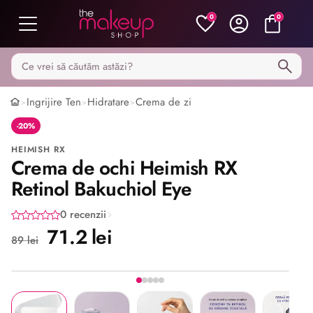
0
0
Caută pe MakeupShop
Ingrijire Ten
Hidratare
Crema de zi
>
>
>
-20%
HEIMISH RX
Crema de ochi Heimish RX
Retinol Bakuchiol Eye
0 recenzii
71.2 lei
89 lei
Imaginea 1 din 5
Share