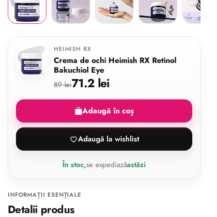
HEIMISH RX
Crema de ochi Heimish RX Retinol
Bakuchiol Eye
71.2 lei
89 lei
Adaugă în coș
Adaugă la wishlist
În stoc,
se expediază
astăzi
INFORMAȚII ESENȚIALE
Detalii produs