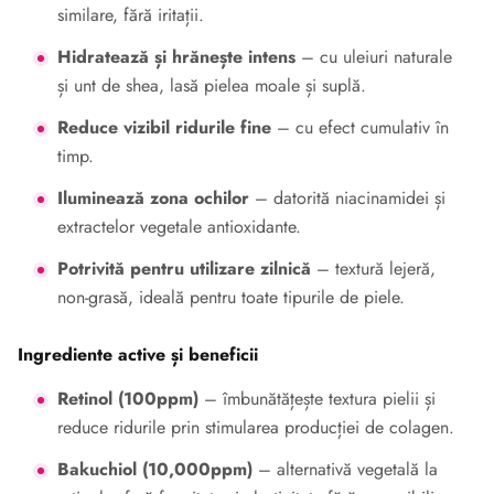
similare, fără iritații.
Hidratează și hrănește intens
– cu uleiuri naturale
și unt de shea, lasă pielea moale și suplă.
Reduce vizibil ridurile fine
– cu efect cumulativ în
timp.
Iluminează zona ochilor
– datorită niacinamidei și
extractelor vegetale antioxidante.
Potrivită pentru utilizare zilnică
– textură lejeră,
non-grasă, ideală pentru toate tipurile de piele.
Ingrediente active și beneficii
Retinol (100ppm)
– îmbunătățește textura pielii și
reduce ridurile prin stimularea producției de colagen.
Bakuchiol (10,000ppm)
– alternativă vegetală la