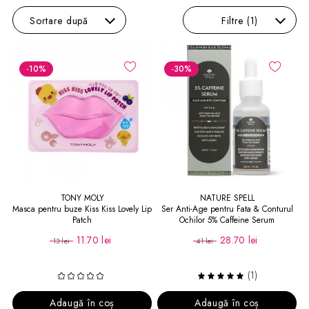
Sortare
după
Filtre
(1)
-10
%
-30
%
TONY MOLY
NATURE SPELL
Masca pentru buze Kiss Kiss Lovely Lip
Ser Anti-Age pentru Fata & Conturul
Patch
Ochilor 5% Caffeine Serum
11.70 lei
28.70 lei
13 lei
41 lei
(1)
Adaugă în coș
Adaugă în coș