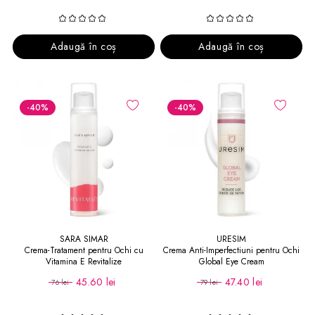
Adaugă în coș
Adaugă în coș
-40
%
-40
%
SARA SIMAR
URESIM
Crema-Tratament pentru Ochi cu
Crema Anti-Imperfectiuni pentru Ochi
Vitamina E Revitalize
Global Eye Cream
45.60 lei
47.40 lei
76 lei
79 lei