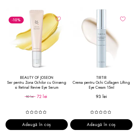
-10
%
BEAUTY OF JOSEON
TIRTIR
Ser pentru Zona Ochilor cu Ginseng
Crema pentru Ochi Collagen Lifting
si Retinal Revive Eye Serum
Eye Cream 15ml
72 lei
93 lei
80 lei
Adaugă în coș
Adaugă în coș