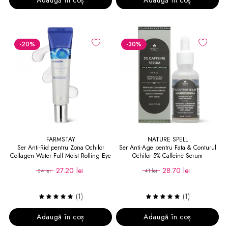
-20
%
-30
%
FARMSTAY
NATURE SPELL
Ser Anti-Rid pentru Zona Ochilor
Ser Anti-Age pentru Fata & Conturul
Collagen Water Full Moist Rolling Eye
Ochilor 5% Caffeine Serum
Serum
27.20 lei
28.70 lei
34 lei
41 lei
(1)
(1)
Adaugă în coș
Adaugă în coș