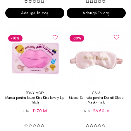
Adaugă în coș
Adaugă în coș
-10
%
-30
%
TONY MOLY
CALA
Masca pentru buze Kiss Kiss Lovely Lip
Masca Satinata pentru Dormit Sleep
Patch
Mask - Pink
11.70 lei
26.60 lei
13 lei
38 lei