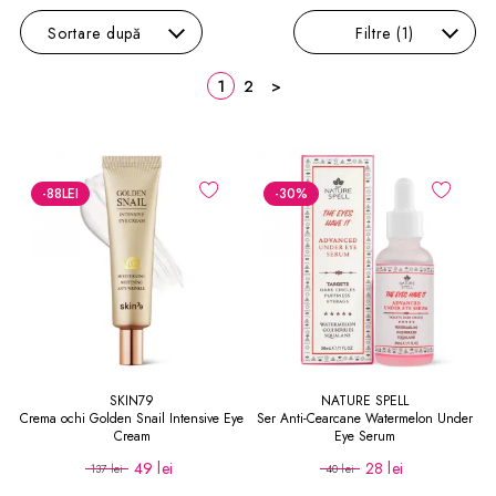
Sortare
după
Filtre
(1)
1
2
>
-88
LEI
-30
%
SKIN79
NATURE SPELL
Crema ochi Golden Snail Intensive Eye
Ser Anti-Cearcane Watermelon Under
Cream
Eye Serum
49 lei
28 lei
137 lei
40 lei