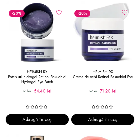
-20
%
-20
%
HEIMISH RX
HEIMISH RX
Patch-uri hidrogel Retinol Bakuchiol
Crema de ochi Retinol Bakuchiol Eye
Hydrogel Eye Patch
54.40 lei
71.20 lei
68 lei
89 lei
Adaugă în coș
Adaugă în coș