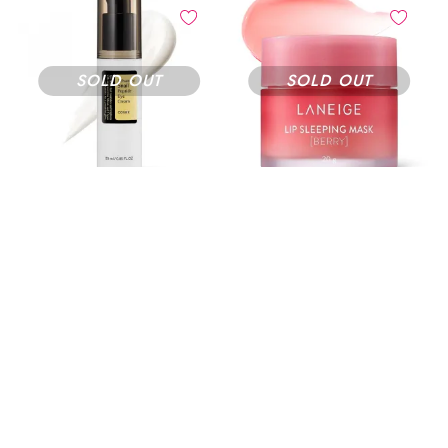
COSRX
LANEIGE
Crema Ochi Advanced Snail Peptide
Masca de Buze Lip Sleeping Mask
Eye Cream
Berry
129 lei
112 lei
(1)
Notifică-mă
Notifică-mă