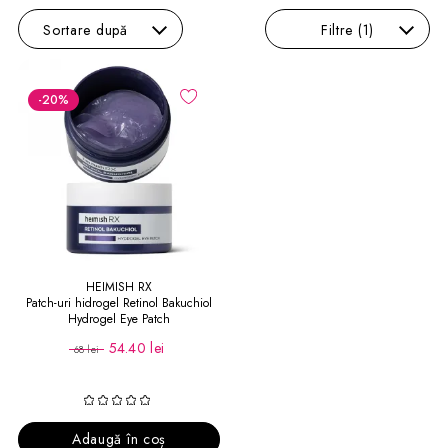
Sortare
după
Filtre
(1)
-20
%
HEIMISH RX
Patch-uri hidrogel Retinol Bakuchiol
Hydrogel Eye Patch
54.40 lei
68 lei
Adaugă în coș