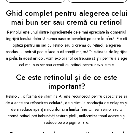
Ghid complet pentru alegerea celui
mai bun ser sau cremă cu retinol
Retinolul este unul dintre ingredientele cele mai apreciate în domeniul
îngrijirii tenului datorită numeroaselor beneficii pe care le oferă. Fie că
optezi pentru un ser cu retinol sau o cremă cu retinol, alegerea
produsului potrivit poate face o diferență majoră în rutina ta de îngrijire
a pielii. În acest articol, vom explora tot ce trebuie să știi pentru a alege
cel mai bun ser sau cremă cu retinol pentru nevoile tale.
Ce este retinolul și de ce este
important?
Retinolul, o formă de vitamina A, este recunoscut pentru capacitatea sa
de a accelera reînnoirea celulară, de a stimula producția de colagen și
de a reduce apariția ridurilor și a liniilor fine. Un ser retinol sau o
cremă retinol pot îmbunătăți textura pielii, uniformiza tonul acesteia și
reduce petele pigmentare.