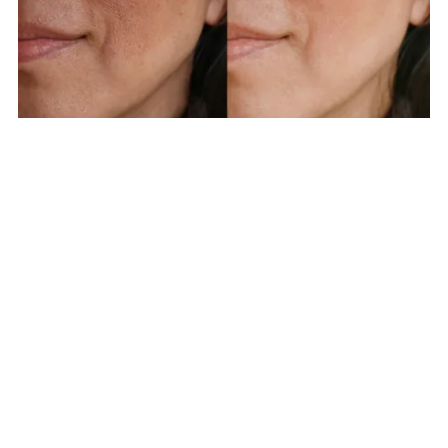
Tot ce ar trebui să stii despre Retinol:
Aplicare Corectă, Beneficii, Produse
Eficiente și Efecte Secundare
Retinolul este un ingredient activ cu adevărat revoluționar în
îngrijirea pielii! Acest articol este ghidul tău complet pentru a
înțelege tot ce trebuie să știi despre retinol: de la beneficiile
sale remarcabile în combaterea semnelor de îmbătrânire și