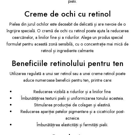
pielii.
Creme de ochi cu retinol
Pielea din jurul ochilor este deosebit de delicată și are nevoie de o
îngrijire specială. O cremă de ochi cu retinol poate ajuta la reducerea
cearcănelor, a liniilor fine și a ridurilor. Alege un produs special
formulat pentru această zonă sensibilă, cu o concentrație mai mică de
retinol și ingrediente calmante.
Beneficiile retinolului pentru ten
Utilizarea regulată a unui ser retinol sau a unei creme retinol poate
aduce numeroase beneficii pentru ten, printre care:
Reducerea vizibilă a ridurilor și a liniilor fine.
Îmbunătățirea texturii pielii și uniformizarea tonului acesteia.
Stimularea producției de colagen și elastină.
Reducerea apariției petelor pigmentare și a cicatricilor post-
acneice.
Îmbunătățirea elasticității și fermității pielii.