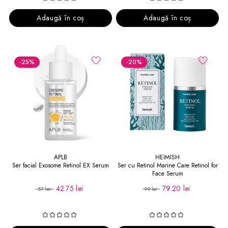
Adaugă în coș
Adaugă în coș
-25
%
-20
%
APLB
HEIMISH
Ser facial Exosome Retinol EX Serum
Ser cu Retinol Marine Care Retinol for
Face Serum
42.75 lei
79.20 lei
57 lei
99 lei