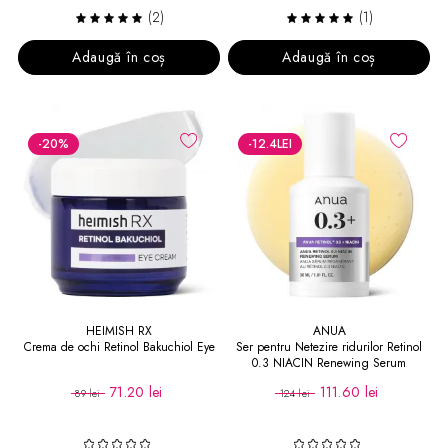
(2)
(1)
Adaugă în coș
Adaugă în coș
-20
%
-12.4
LEI
HEIMISH RX
ANUA
Crema de ochi Retinol Bakuchiol Eye
Ser pentru Netezire ridurilor Retinol
0.3 NIACIN Renewing Serum
71.20 lei
111.60 lei
89 lei
124 lei