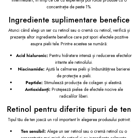
intermediari, în timp ce cei cu experiență pot folosi produse cu o
concentrație de peste 1%.
Ingrediente suplimentare benefice
Atunci când alegi un ser cu retinol sau o cremă cu retinol, verifică și
prezența altor ingrediente benefice care pot spori efectele pozitive
asupra pielii tale. Printre acestea se numără:
Acid hialuronic:
Pentru hidratare intensă și reducerea efectelor
iritante ale retinolului.
Niacinamide:
Ajută la calmarea pielii și îmbunătățirea barierei
de protecție a pielii.
Peptide:
Stimulează producția de colagen și elastină.
Antioxidanți:
Protejează pielea de efectele nocive ale
radicalilor liberi.
Retinol pentru diferite tipuri de ten
Tipul tău de ten joacă un rol important în alegerea produsului potrivit:
Ten sensibil:
Alege un ser retinol sau o cremă retinol cu o