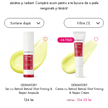
sănătos și radiant. Cumpără acum pentru a te bucura de o piele
revigorată și tânără!
Sortare
după
Filtre
(1)
-34.75
LEI
DERMATORY
DERMATORY
Ser cu Retinol Retinal Shot Firming &
Crema cu Retinol Retinal Shot Firming
Repair Ampoule
& Repair Cream
124 lei
104.25 lei
139 lei