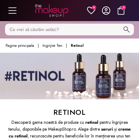
0
0
Caută pe MakeupShop
Pagina principala
Ingrijire Ten
Retinol
RETINOL
Descoperă gama noastră de produse cu
retinol
pentru îngrijirea
tenului, disponibile pe MakeupShop.ro. Alege dintre
seruri
și
creme
cu retinol
, recunoscute pentru beneficiile lor în menținerea unui ten