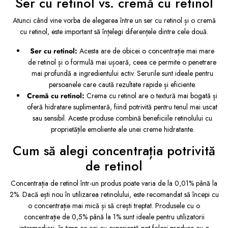
Ser cu retinol vs. cremă cu retinol
Atunci când vine vorba de alegerea între un ser cu retinol și o cremă
cu retinol, este important să înțelegi diferențele dintre cele două.
Ser cu retinol:
Acesta are de obicei o concentrație mai mare
de retinol și o formulă mai ușoară, ceea ce permite o penetrare
mai profundă a ingredientului activ. Serurile sunt ideale pentru
persoanele care caută rezultate rapide și eficiente.
Cremă cu retinol:
Crema cu retinol are o textură mai bogată și
oferă hidratare suplimentară, fiind potrivită pentru tenul mai uscat
sau sensibil. Aceste produse combină beneficiile retinolului cu
proprietățile emoliente ale unei creme hidratante.
Cum să alegi concentrația potrivită
de retinol
Concentrația de retinol într-un produs poate varia de la 0,01% până la
2%. Dacă ești nou în utilizarea retinolului, este recomandat să începi cu
o concentrație mai mică și să crești treptat. Produsele cu o
concentrație de 0,5% până la 1% sunt ideale pentru utilizatorii