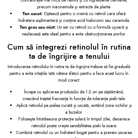
concentrație mai mică de retinol și cu ingrediente calmante,
precum niacinamide și extracte de plante.
Ten uscat:
Optează pentru o cremă cu retinol care oferă
hidratare suplimentară și conține acid hialuronic sau ceramide.
Ten gras sau mixt:
Un ser cu retinol cu o formulă ușoară și
neuleioasă este ideal pentru a evita obstrucționarea porilor.
Cum să integrezi retinolul în rutina
ta de îngrijire a tenului
Introducerea retinolului în rutina ta de îngrijire trebuie să fie graduală
pentru a evita iritațiile. Iată câteva sfaturi pentru a face acest lucru în
mod corect:
Începe cu aplicarea produsului de 1-2 ori pe săptămână,
crescând treptat frecvența în funcție de toleranța pielii tale.
Aplică retinolul pe pielea curată și uscată, evitând zona ochilor și
a buzelor.
Folosește întotdeauna protecție solară în timpul zilei, deoarece
retinolul poate crește sensibilitatea pielii la soare.
Combină retinolul cu un hidratant bogat pentru a preveni uscarea