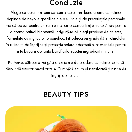
Concluzie
Alegerea celui mai bun ser sau a celei mai bune creme cu retinol
depinde de nevoile specifice ale pielii tale și de preferințele personale.
Fie că optezi pentru un ser retinol cu o concentrație ridicată sau pentru
o cremă retinol hidratantă, asigură-te că alegi produse de calitate,
formulate cu ingrediente benefice. Introducerea graduală a retinolului
în rutina ta de îngrijire și protecția solară adecvată sunt esențiale pentru
a te bucura de toate beneficiile acestui ingredient minunat.
Pe MakeupShop.ro vei găsi o varietate de produse cu retinol care să
răspundă tuturor nevoilor tale. Cumpără acum și transformă-ți rutina de
îngrijire a tenului!
BEAUTY TIPS