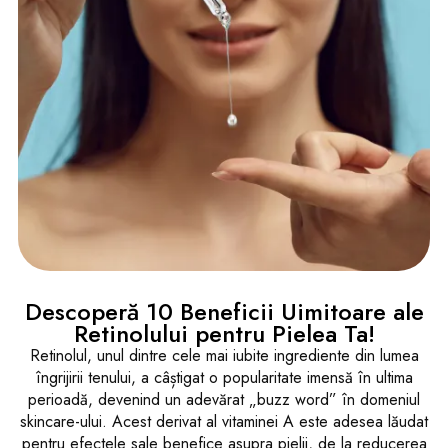
Descoperă 10 Beneficii Uimitoare ale
Retinolului pentru Pielea Ta!
Retinolul, unul dintre cele mai iubite ingrediente din lumea
îngrijirii tenului, a câștigat o popularitate imensă în ultima
perioadă, devenind un adevărat „buzz word” în domeniul
skincare-ului. Acest derivat al vitaminei A este adesea lăudat
pentru efectele sale benefice asupra pielii, de la reducerea