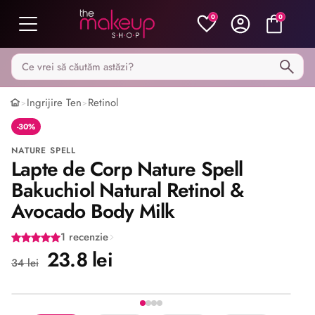
0
0
Caută pe MakeupShop
Ingrijire Ten
Retinol
>
>
-30%
NATURE SPELL
Lapte de Corp Nature Spell
Bakuchiol Natural Retinol &
Avocado Body Milk
1 recenzie
23.8 lei
34 lei
Imaginea 1 din 4
Share