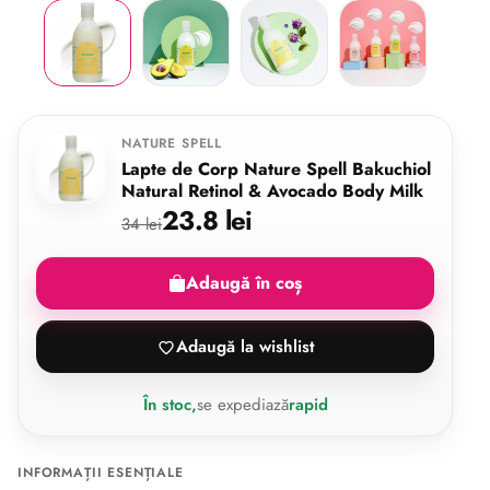
NATURE SPELL
Lapte de Corp Nature Spell Bakuchiol
Natural Retinol & Avocado Body Milk
23.8 lei
34 lei
Adaugă în coș
Adaugă la wishlist
În stoc,
se expediază
rapid
INFORMAȚII ESENȚIALE