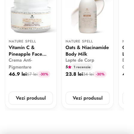
NATURE SPELL
NATURE SPELL
NATUR
Vitamin C &
Oats & Niacinamide
Grow
Pineapple Face
Body Milk
Leave
Crema Anti-
Lapte de Corp
Balsa
Cream
Condi
Pigmentare
Creșt
5
1 recenzie
46.9 lei
23.8 lei
42 le
67 lei
34 lei
-30%
-30%
Vezi produsul
Vezi produsul
V