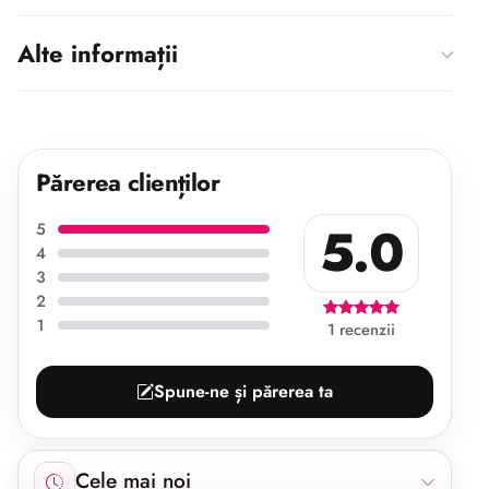
Alte informații
Părerea clienților
5.0
5
4
3
2
1
1 recenzii
Spune-ne și părerea ta
Afișăm 1 recenzie începând cu cele mai noi.
Cele mai noi