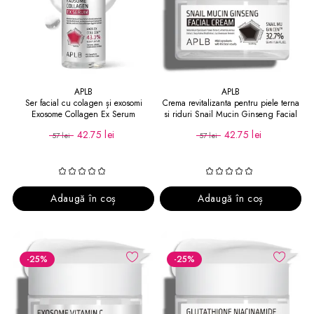
APLB
APLB
Ser facial cu colagen și exosomi
Crema revitalizanta pentru piele terna
Exosome Collagen Ex Serum
si riduri Snail Mucin Ginseng Facial
Cream
42.75 lei
42.75 lei
57 lei
57 lei
Adaugă în coș
Adaugă în coș
-25
%
-25
%