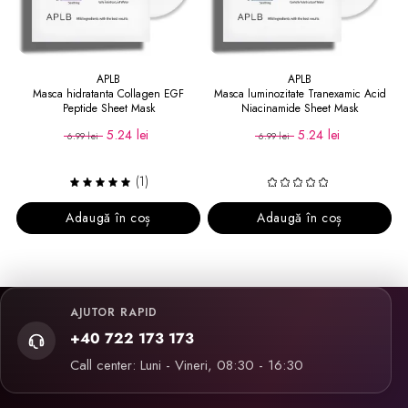
APLB
APLB
Masca hidratanta Collagen EGF
Masca luminozitate Tranexamic Acid
Peptide Sheet Mask
Niacinamide Sheet Mask
5.24 lei
5.24 lei
6.99 lei
6.99 lei
(1)
Adaugă în coș
Adaugă în coș
AJUTOR RAPID
+40 722 173 173
Call center: Luni - Vineri, 08:30 - 16:30