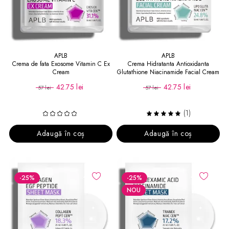
APLB
APLB
Crema de fata Exosome Vitamin C Ex
Crema Hidratanta Antioxidanta
Cream
Glutathione Niacinamide Facial Cream
42.75 lei
42.75 lei
57 lei
57 lei
(1)
Adaugă în coș
Adaugă în coș
-25
%
-25
%
NOU