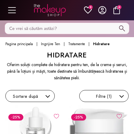
0
0
Caută pe MakeupShop
Pagina principala
Ingrijire Ten
Tratamente
Hidratare
HIDRATARE
Oferim soluții complete de hidratare pentru ten, de la creme și seruri,
până la loțiuni și măști, toate destinate să îmbunătățească hidratarea și
sănătatea pielii.
Sortare
după
Filtre
(1)
-25
%
-25
%