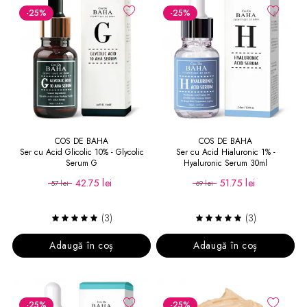
-25
%
-25
%
COS DE BAHA
COS DE BAHA
Ser cu Acid Glicolic 10% - Glycolic
Ser cu Acid Hialuronic 1% -
Serum G
Hyaluronic Serum 30ml
42.75 lei
51.75 lei
57 lei
69 lei
(3)
(3)
Adaugă în coș
Adaugă în coș
-25
%
-25
%