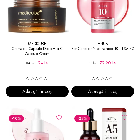
MEDICUBE
ANUA
Crema cu Capsule Deep Vita C
Ser Corector Niacinamide 10+ TXA 4%
Capsule Cream
94 lei
79.20 lei
114 lei
88 lei
Adaugă în coș
Adaugă în coș
-10
%
-25
%