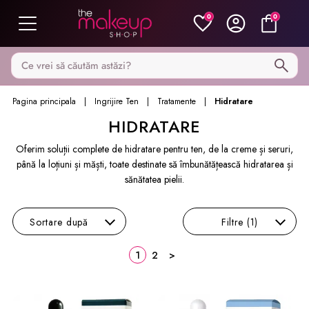
0
0
Caută pe MakeupShop
Pagina principala
Ingrijire Ten
Tratamente
Hidratare
HIDRATARE
Oferim soluții complete de hidratare pentru ten, de la creme și seruri,
până la loțiuni și măști, toate destinate să îmbunătățească hidratarea și
sănătatea pielii.
Sortare
după
Filtre
(1)
1
2
>