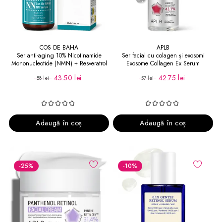
COS DE BAHA
APLB
Ser anti-aging 10% Nicotinamide
Ser facial cu colagen și exosomi
Mononucleotide (NMN) + Resveratrol
Exosome Collagen Ex Serum
+ Peptide EGF+FGF NN
43.50 lei
42.75 lei
58 lei
57 lei
Adaugă în coș
Adaugă în coș
-25
%
-10
%