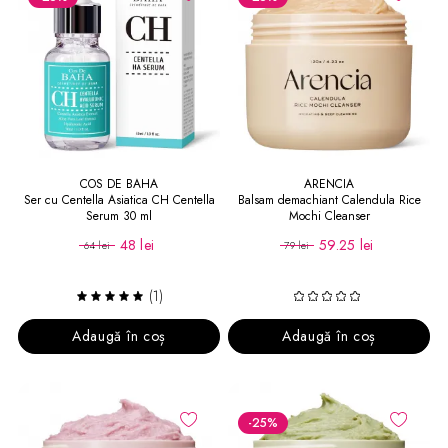
COS DE BAHA
ARENCIA
Ser cu Centella Asiatica CH Centella
Balsam demachiant Calendula Rice
Serum 30 ml
Mochi Cleanser
48 lei
59.25 lei
64 lei
79 lei
(1)
Adaugă în coș
Adaugă în coș
-25
%