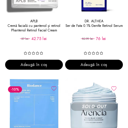
APLB
DR. ALTHEA
Cremă facială cu pantenol și retinol
Ser de Fata 0.1% Gentle Retinol Serum
Phantenol Retinol Facial Cream
42.75 lei
76 lei
57 lei
83.99 lei
Adaugă în coș
Adaugă în coș
-10
%