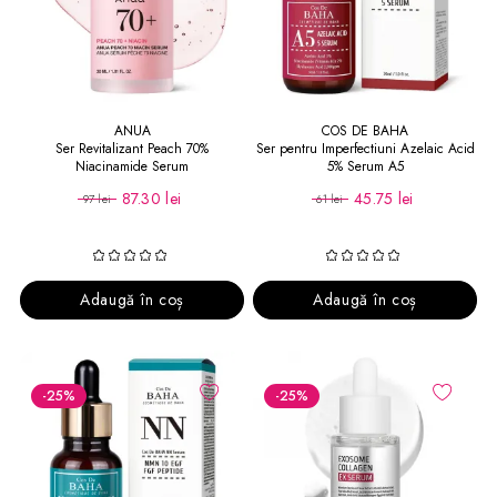
ANUA
COS DE BAHA
Ser Revitalizant Peach 70%
Ser pentru Imperfectiuni Azelaic Acid
Niacinamide Serum
5% Serum A5
87.30 lei
45.75 lei
97 lei
61 lei
Adaugă în coș
Adaugă în coș
-25
%
-25
%