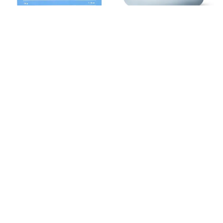
BIODANCE
ARENCIA
Mască Calmantă cu Ceramide Hydro
Balsam de Curatare Fresh Blue Hyssop
Cera nol Real Deep Mask
Rice Mochi Cleanser
17.09 lei
79 lei
18.99 lei
Adaugă în coș
Notifică-mă