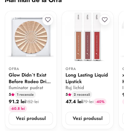
OFRA
OFRA
OFRA
Glow Didn`t Exist
Long Lasting Liquid
x Mad
Before Rodeo Drive
Lipstick
Highl
Iluminator pudrat
Ruj lichid
Ilumi
The Hills
Moon
91.2 
5
5
1 recenzie
2 recenzii
91.2 lei
47.4 lei
152 lei
79 lei
-40%
-60.8 
-60.8 lei
Vezi produsul
Vezi produsul
V