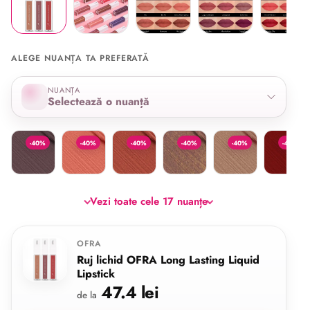
ALEGE NUANȚA TA PREFERATĂ
Selectează nuanța
NUANȚA
Selectează o nuanță
Amsterdam
Aries/ MannyMua
Baroque
Coven/ NikkieTutorials
Dubai
Hypno/ 
-40%
-40%
-40%
-40%
-40%
-40%
Vezi toate cele 17 nuanțe
OFRA
Ruj lichid OFRA Long Lasting Liquid
Lipstick
47.4 lei
de la