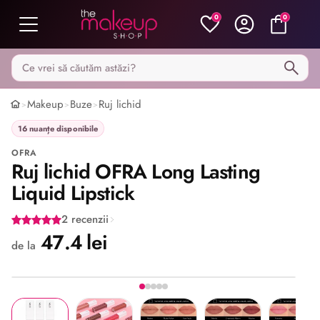
0
0
Caută pe MakeupShop
Makeup
Buze
Ruj lichid
>
>
>
16 nuanțe disponibile
OFRA
Ruj lichid OFRA Long Lasting
Liquid Lipstick
2 recenzii
47.4 lei
de la
Imaginea 1 din 5
Share