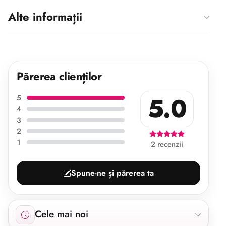
Alte informații
Părerea clienților
5.0
5
4
3
2
1
2 recenzii
Spune-ne și părerea ta
Afișăm 2 recenzii începând cu cele mai noi.
Cele mai noi