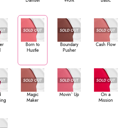
Damsel
Work
Basic
er
Born to
Boundary
Cash Flow
l
Hustle
Pusher
d
Magic
Movin` Up
On a
hing
Maker
Mission