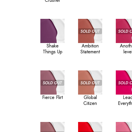
Crusher
Shake
Ambition
Anoth
Things Up
Statement
leve
Fierce Flirt
Global
Lea
Citizen
Everyt