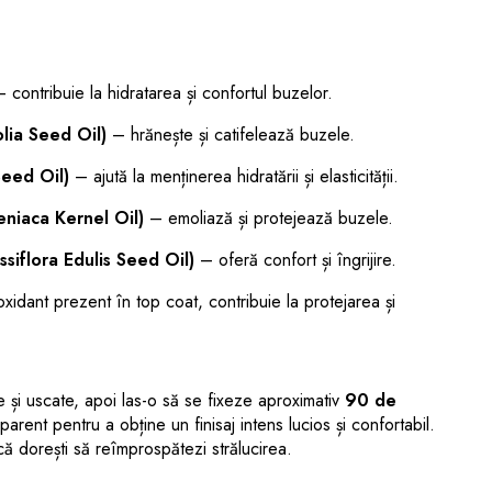
 contribuie la hidratarea și confortul buzelor.
lia Seed Oil)
– hrănește și catifelează buzele.
Seed Oil)
– ajută la menținerea hidratării și elasticității.
eniaca Kernel Oil)
– emoliază și protejează buzele.
ssiflora Edulis Seed Oil)
– oferă confort și îngrijire.
xidant prezent în top coat, contribuie la protejarea și
 și uscate, apoi las-o să se fixeze aproximativ
90 de
arent pentru a obține un finisaj intens lucios și confortabil.
că dorești să reîmprospătezi strălucirea.