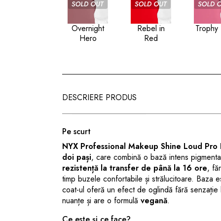
Overnight
Rebel in
Trophy 
Hero
Red
DESCRIERE PRODUS
Pe scurt
NYX Professional Makeup Shine Loud Pro 
doi pași
, care combină o bază intens pigmentat
rezistență la transfer de până la 16 ore
, fă
timp buzele confortabile și strălucitoare. Baza es
coat-ul oferă un efect de oglindă fără senzație 
nuanțe și are o formulă
vegană
.
Ce este și ce face?