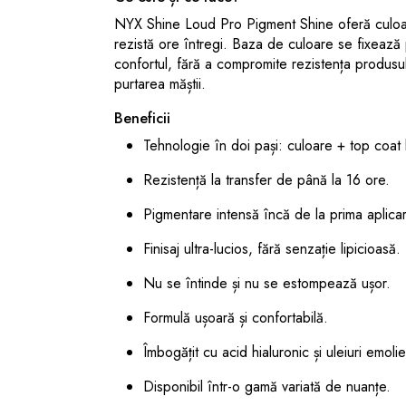
NYX Shine Loud Pro Pigment Shine oferă culoare 
rezistă ore întregi. Baza de culoare se fixează p
confortul, fără a compromite rezistența produsulu
purtarea măștii.
Beneficii
Tehnologie în doi pași: culoare + top coat 
Rezistență la transfer de până la 16 ore.
Pigmentare intensă încă de la prima aplica
Finisaj ultra-lucios, fără senzație lipicioasă.
Nu se întinde și nu se estompează ușor.
Formulă ușoară și confortabilă.
Îmbogățit cu acid hialuronic și uleiuri emoli
Disponibil într-o gamă variată de nuanțe.