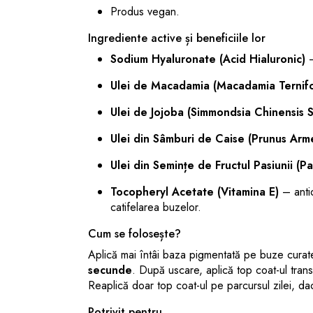
Produs vegan.
Ingrediente active și beneficiile lor
Sodium Hyaluronate (Acid Hialuronic)
–
Ulei de Macadamia (Macadamia Ternifo
Ulei de Jojoba (Simmondsia Chinensis 
Ulei din Sâmburi de Caise (Prunus Arm
Ulei din Semințe de Fructul Pasiunii (Pa
Tocopheryl Acetate (Vitamina E)
– antio
catifelarea buzelor.
Cum se folosește?
Aplică mai întâi baza pigmentată pe buze curate
secunde
. După uscare, aplică top coat-ul transp
Reaplică doar top coat-ul pe parcursul zilei, da
Potrivit pentru