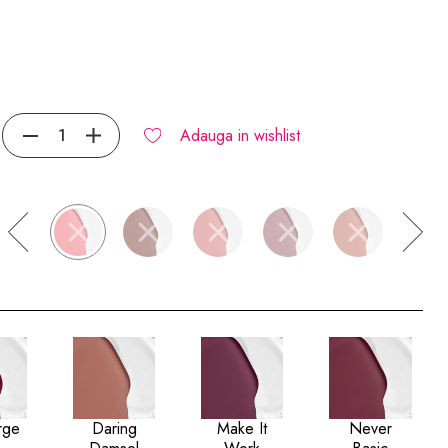
Adauga in wishlist
rge
Daring
Make It
Never