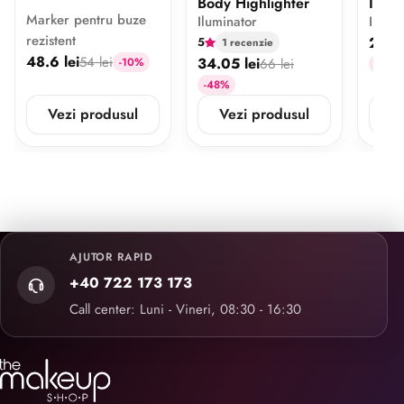
Body Highlighter
Illum
Marker pentru buze
Iluminator
Ilumi
Synth
rezistent
29.99
5
1 recenzie
48.6 lei
54 lei
34.05 lei
-10%
66 lei
-32%
-48%
Vezi produsul
Vezi produsul
V
AJUTOR RAPID
+40 722 173 173
Call center: Luni - Vineri, 08:30 - 16:30