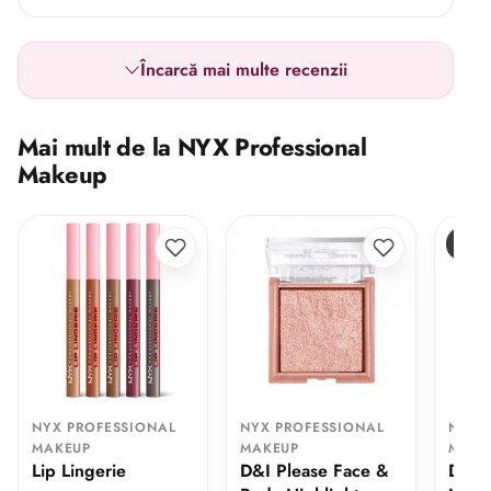
Încarcă mai multe recenzii
Mai mult de la NYX Professional
Makeup
ULT
NYX PROFESSIONAL
NYX PROFESSIONAL
NYX 
MAKEUP
MAKEUP
MAKE
Lip Lingerie
D&I Please Face &
Duo 