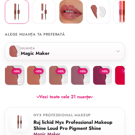
ALEGE NUANȚA TA PREFERATĂ
Selectează nuanța
NUANȚA
Magic Maker
Magic Maker
Goal Crusher
Daring Damsel
Fierce Flirt
In Charge
On a Miss
-10%
-10%
-10%
-10%
-10%
-10%
Vezi toate cele 21 nuanțe
NYX PROFESSIONAL MAKEUP
Ruj lichid Nyx Professional Makeup
Shine Loud Pro Pigment Shine
Magic Maker