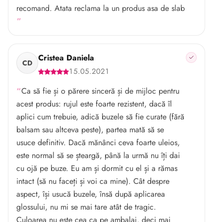
recomand. Atata reclama la un produs asa de slab
Cristea Daniela
CD
15.05.2021
Ca să fie și o părere sinceră și de mijloc pentru
acest produs: rujul este foarte rezistent, dacă îl
aplici cum trebuie, adică buzele să fie curate (fără
balsam sau altceva peste), partea mată să se
usuce definitiv. Dacă mănânci ceva foarte uleios,
este normal să se șteargă, până la urmă nu îți dai
cu ojă pe buze. Eu am și dormit cu el și a rămas
intact (să nu faceți și voi ca mine). Cât despre
aspect, își usucă buzele, însă după aplicarea
glossului, nu mi se mai tare atât de tragic.
Culoarea nu este cea ca pe ambalaj, deci mai