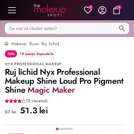
0
0
Caută pe MakeupShop
Makeup
Buze
Ruj lichid
>
>
>
-10%
19 nuanțe disponibile
NYX PROFESSIONAL MAKEUP
Ruj lichid Nyx Professional
Makeup Shine Loud Pro Pigment
Shine
Magic Maker
12 recenzii
51.3 lei
57 lei
Imaginea 1 din 7
Share