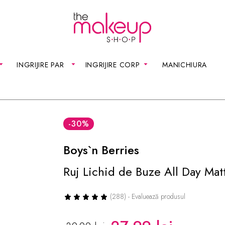
INGRIJIRE PAR
INGRIJIRE CORP
MANICHIURA
-30
%
Boys`n Berries
Ruj Lichid de Buze All Day Mat
(288) - Evaluează produsul