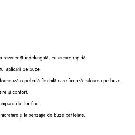
la rezistență îndelungată, cu uscare rapidă.
ul aplicării pe buze.
mează o peliculă flexibilă care fixează culoarea pe buze.
ire și confort.
omparea liniilor fine.
hidratare și la senzația de buze catifelate.