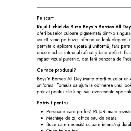
Pe scurt
Rujul Lichid de Buze Boys`n Berries All Da
oferi buzelor culoare pigmentată dintr-o singură
usucă rapid pe buze, oferind un look elegant, rez
permite o aplicare ușoară și uniformă, fără pete
orice machiaj într-unul rafinat și bine definit. E
impact vizual puternic, dar fără senzația de înc
Ce face produsul?
Boys`n Berries All Day Matte oferă buzelor un a
uniformă. Formula sa ajută la obținerea unui look î
potrivit pentru zile lungi sau evenimente special
Potrivit pentru
Persoane care preferă RUJURI mate rezist
Machiaje de zi, office sau de seară
Buze care necesită culoare intensă și dura
Orice tip de ten