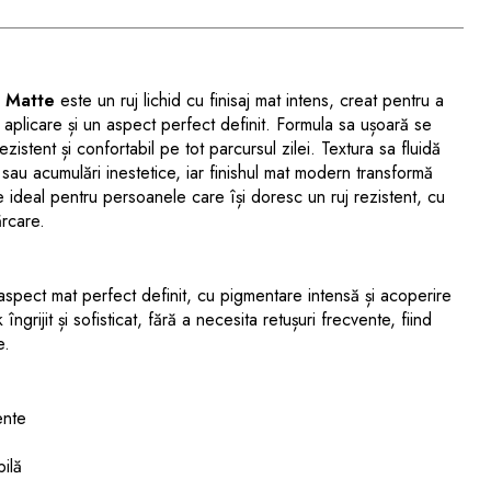
y Matte
este un ruj lichid cu finisaj mat intens, creat pentru a
 aplicare și un aspect perfect definit. Formula sa ușoară se
istent și confortabil pe tot parcursul zilei. Textura sa fluidă
 sau acumulări inestetice, iar finishul mat modern transformă
ste ideal pentru persoanele care își doresc un ruj rezistent, cu
ărcare.
spect mat perfect definit, cu pigmentare intensă și acoperire
ngrijit și sofisticat, fără a necesita retușuri frecvente, fiind
e.
ente
bilă