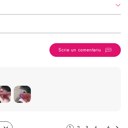
Scrie un comentariu
)
1
2
3
4
...
6