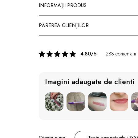
INFORMAȚII PRODUS
PĂREREA CLIENȚILOR
4.80/5
288 comentarii
Imagini adaugate de clienti
Citeste dupa
Toate comentariile
(288