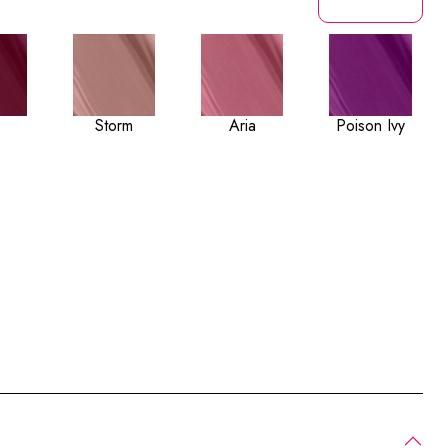
Storm
Aria
Poison Ivy