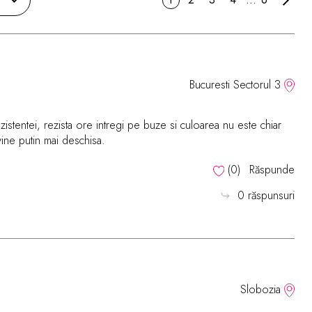
Bucuresti Sectorul 3
istentei, rezista ore intregi pe buze si culoarea nu este chiar
ine putin mai deschisa.
(
0
)
Răspunde
0 răspunsuri
Slobozia