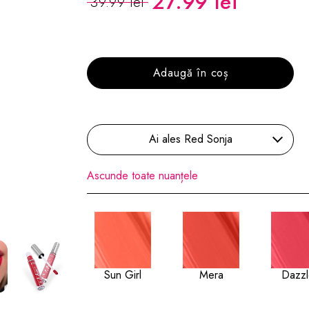
27.99 lei
39.99 lei
Adaugă în coș
Ai ales Red Sonja
Ascunde toate nuanțele
Sun Girl
Mera
Dazzl