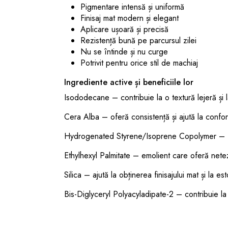
Pigmentare intensă și uniformă
Finisaj mat modern și elegant
Aplicare ușoară și precisă
Rezistență bună pe parcursul zilei
Nu se întinde și nu curge
Potrivit pentru orice stil de machiaj
Ingrediente active și beneficiile lor
Isododecane – contribuie la o textură lejeră și 
Cera Alba – oferă consistență și ajută la confort
Hydrogenated Styrene/Isoprene Copolymer – for
Ethylhexyl Palmitate – emolient care oferă netez
Silica – ajută la obținerea finisajului mat și la est
Bis-Diglyceryl Polyacyladipate-2 – contribuie la 