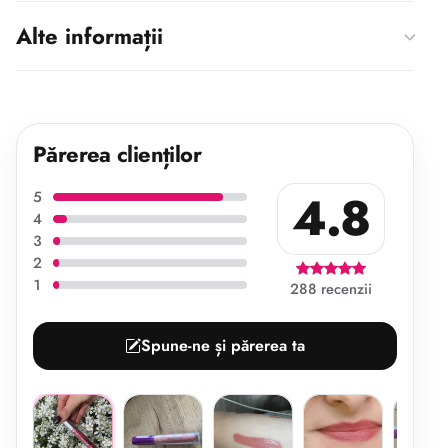
Alte informații
Părerea clienților
4.8
5
4
3
2
1
288 recenzii
Spune-ne și părerea ta