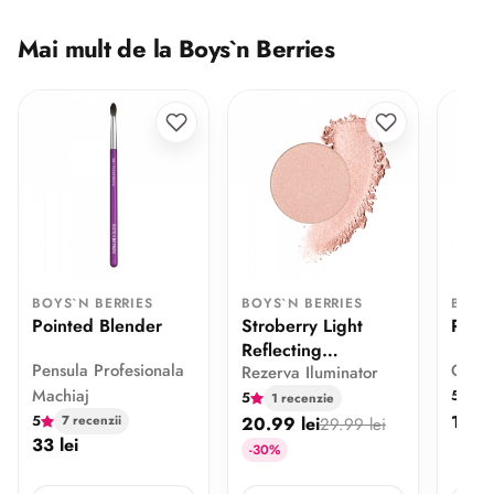
Mai mult de la Boys`n Berries
BOYS`N BERRIES
BOYS`N BERRIES
BOYS
Pointed Blender
Stroberry Light
Rhea
Reflecting
Pensula Profesionala
Gene 
Rezerva Iluminator
Highlighter
Machiaj
5
5 
5
1 recenzie
13.3 
5
20.99 lei
7 recenzii
29.99 lei
33 lei
-30%