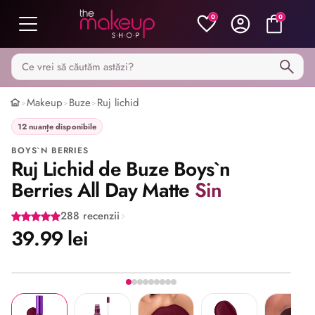
0
0
Caută pe MakeupShop
Makeup
Buze
Ruj lichid
>
>
>
12 nuanțe disponibile
BOYS`N BERRIES
Ruj Lichid de Buze Boys`n
Berries All Day Matte
Sin
288 recenzii
39.99 lei
Imaginea 1 din 9
Share