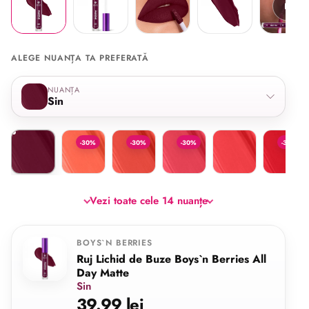
ALEGE NUANȚA TA PREFERATĂ
Selectează nuanța
NUANȚA
Sin
Sin
Sun Girl
Mera
Dazzler
Pixie
Vampirell
-30%
-30%
-30%
-30%
Vezi toate cele 14 nuanțe
BOYS`N BERRIES
Ruj Lichid de Buze Boys`n Berries All
Day Matte
Sin
39.99 lei