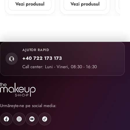
Vezi produsul
Vezi produsul
V
AJUTOR RAPID
+40 722 173 173
Call center: Luni - Vineri, 08:30 - 16:30
Urmărește-ne pe social media: