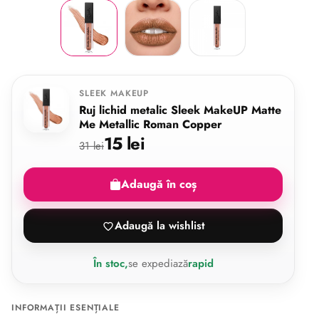
SLEEK MAKEUP
Ruj lichid metalic Sleek MakeUP Matte
Me Metallic Roman Copper
15 lei
31 lei
Adaugă în coș
Adaugă la wishlist
În stoc,
se expediază
rapid
INFORMAȚII ESENȚIALE