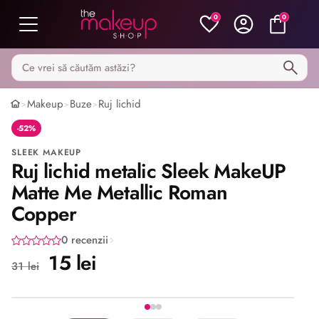
0
0
Caută pe MakeupShop
Makeup
Buze
Ruj lichid
>
>
>
-52%
SLEEK MAKEUP
Ruj lichid metalic Sleek MakeUP
Matte Me Metallic Roman
Copper
0 recenzii
15 lei
31 lei
Imaginea 1 din 3
Share