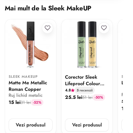
Mai mult de la Sleek MakeUP
Corector Sleek
SLEEK MAKEUP
SLEE
Matte Me Metallic
Loos
Lifeproof Colour
Roman Copper
Corrector
4.8
5 recenzii
Pigme
Ruj lichid metalic
25.5 lei
51 lei
-50%
5
15 lei
4 
31 lei
-52%
11.9 
Vezi produsul
Vezi produsul
V