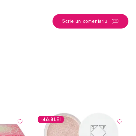
Scrie un comentariu
-60.8
LEI