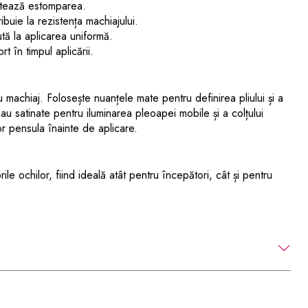
litează estomparea.
buie la rezistența machiajului.
ută la aplicarea uniformă.
t în timpul aplicării.
machiaj. Folosește nuanțele mate pentru definirea pliului și a
 sau satinate pentru iluminarea pleoapei mobile și a colțului
r pensula înainte de aplicare.
orile ochilor, fiind ideală atât pentru începători, cât și pentru