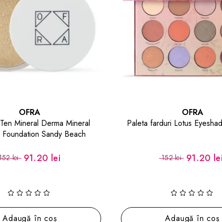
OFRA
OFRA
duri Lotus Eyeshadow Palette
Iluminator pulbere Shimmer 
91.20 lei
70.20 le
152 lei
117 lei
O nuanță disponibilă
Adaugă în coș
Alege nuanța