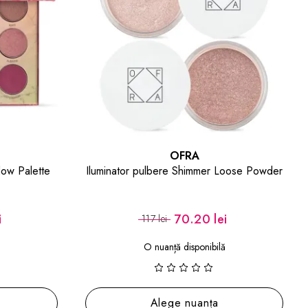
OFRA
Loose Powder
Iluminator pudrat Glow Didn`t Exist Before
Rodeo Drive The Hills
i
91.20 lei
152 lei
(1)
Adaugă în coș