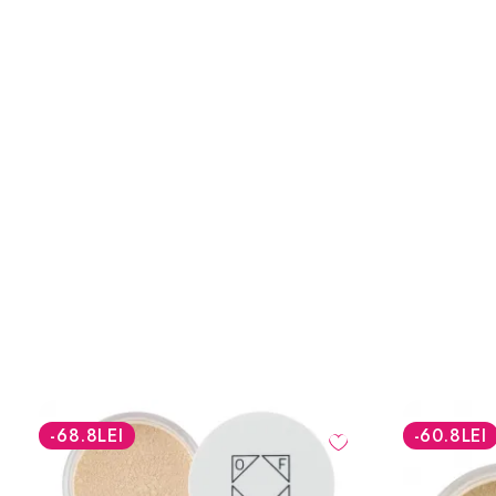
-60.8
LEI
-60.8
LEI