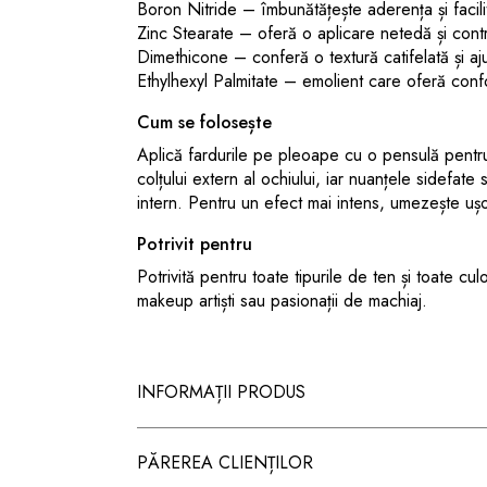
Boron Nitride – îmbunătățește aderența și faci
Zinc Stearate – oferă o aplicare netedă și contri
Dimethicone – conferă o textură catifelată și aj
Ethylhexyl Palmitate – emolient care oferă confor
Cum se folosește
Aplică fardurile pe pleoape cu o pensulă pentru 
colțului extern al ochiului, iar nuanțele sidefate
intern. Pentru un efect mai intens, umezește ușo
Potrivit pentru
Potrivită pentru toate tipurile de ten și toate cul
makeup artiști sau pasionații de machiaj.
INFORMAȚII PRODUS
PĂREREA CLIENȚILOR