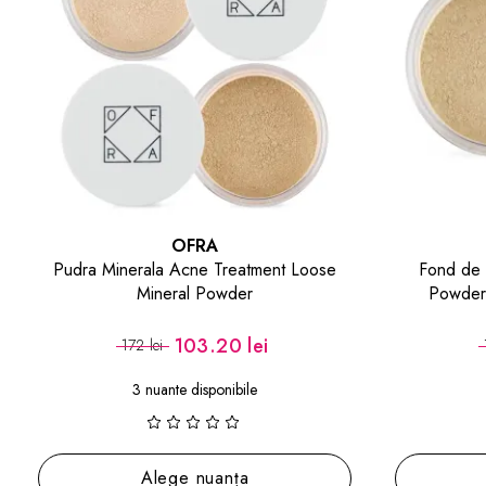
OFRA
Fond de Ten Mineral Derma Mineral
Paleta far
Powder Foundation Sandy Beach
91.20 lei
152 lei
Adaugă în coș