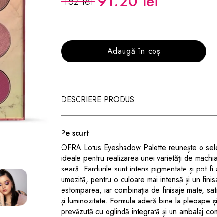
91.20 lei
152 lei
Adaugă în coș
DESCRIERE PRODUS
Pe scurt
OFRA Lotus Eyeshadow Palette reunește o selecț
ideale pentru realizarea unei varietăți de machia
seară. Fardurile sunt intens pigmentate și pot fi 
umezită, pentru o culoare mai intensă și un finisa
estomparea, iar combinația de finisaje mate, sa
și luminozitate. Formula aderă bine la pleoape ș
prevăzută cu oglindă integrată și un ambalaj compa