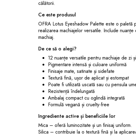
călătorii.
Ce este produsul
OFRA Lotus Eyeshadow Palette este o paletă p
realizarea machiajelor versatile. Include nuanțe c
machiaj.
De ce să o alegi?
12 nuanțe versatile pentru machiaje de zi ș
Pigmentare intensă și culoare uniformă
Finisaje mate, satinate și sidefate
Textură fină, ușor de aplicat și estompat
Poate fi utilizată uscată sau cu pensula um
Rezistență îndelungată
Ambalaj compact cu oglindă integrată
Formulă vegană și cruelty-free
Ingrediente active și beneficiile lor
Mica – oferă luminozitate și un finisaj uniform.
Silica – contribuie la o textură fină și la aplicar