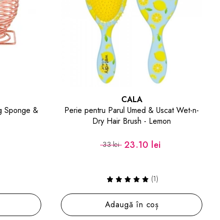
CALA
ng Sponge &
Perie pentru Parul Umed & Uscat Wet-n-
Dry Hair Brush - Lemon
i
23.10 lei
33 lei
(1)
Adaugă în coș