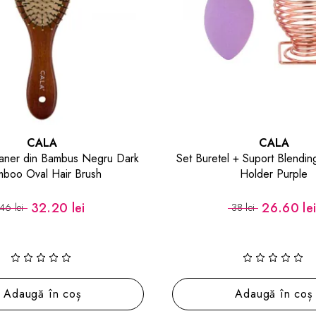
CALA
CALA
aner din Bambus Negru Dark
Set Buretel + Suport Blendi
boo Oval Hair Brush
Holder Purple
32.20 lei
26.60 le
46 lei
38 lei
Adaugă în coș
Adaugă în coș