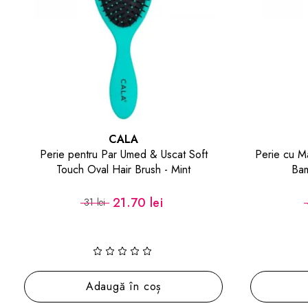
CALA
Perie pentru Par Umed & Uscat Soft
Perie cu M
Touch Oval Hair Brush - Mint
Bam
21.70 lei
31 lei
Adaugă în coș