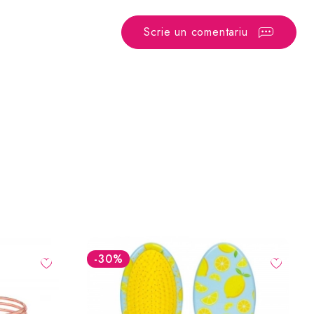
Scrie un comentariu
-30
%