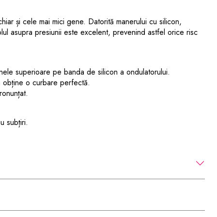
hiar și cele mai mici gene. Datorită manerului cu silicon,
olul asupra presiunii este excelent, prevenind astfel orice risc
nele superioare pe banda de silicon a ondulatorului.
 obține o curbare perfectă.
ronunțat.
u subțiri.