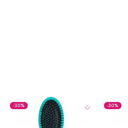
-30
%
-30
%