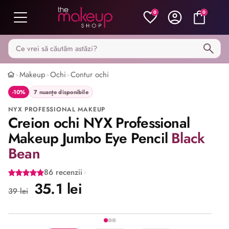
0
0
Caută pe MakeupShop
Makeup
Ochi
Contur ochi
>
>
>
-10%
7 nuanțe disponibile
NYX PROFESSIONAL MAKEUP
Creion ochi NYX Professional
Makeup Jumbo Eye Pencil
Black
Bean
86 recenzii
35.1 lei
39 lei
Imaginea 1 din 3
Share