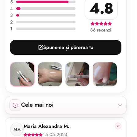
4.8
5
4
3
2
1
86 recenzii
Spune-ne și părerea ta
Afișăm 86 recenzii începând cu cele mai noi.
Cele mai noi
Maria Alexandra M.
MA
15.05.2024