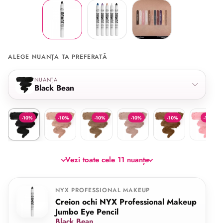
ALEGE NUANȚA TA PREFERATĂ
Selectează nuanța
NUANȚA
Black Bean
Black Bean
Yogurt
Iced Mocha
Iced Latte
French Fries
Sherbert
-10%
-10%
-10%
-10%
-10%
-10%
Vezi toate cele 11 nuanțe
NYX PROFESSIONAL MAKEUP
Creion ochi NYX Professional Makeup
Jumbo Eye Pencil
Black Bean