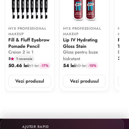
NYX PROFESSIONAL
NYX PROFESSIONAL
NYX 
MAKEUP
MAKEUP
MAKE
Fill & Fluff Eyebrow
Lip IV Hydrating
Pore 
Pomade Pencil
Gloss Stain
Trave
Creion 2 in 1
Gloss pentru buze
Baza 
37 le
hidratant
5
1 recenzie
50.46 lei
54 lei
61 lei
60 lei
-17%
-10%
Vezi produsul
Vezi produsul
V
AJUTOR RAPID