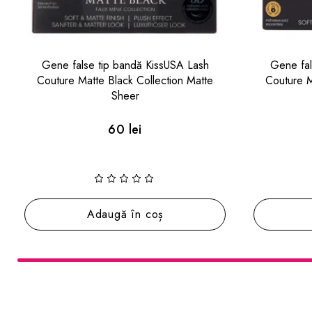
Gene false tip bandă KissUSA Lash
Gene f
Couture Matte Black Collection Matte
Couture Ma
Velvet
60 lei
Adaugă în coș