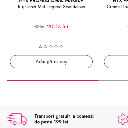
NYX PROFESSIONAL MAKEUP
NY
Creion Dazed & Diffused Blurring Very
Glitte
Fai
28.80 lei
32 lei
Adaugă în coș
Transport gratuit la comenzi
de peste 199 lei