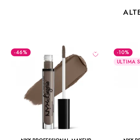
ALT
-10
%
-10
%
ULTIMA SANSA