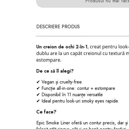
Produsul nu mai fac
DESCRIERE PRODUS
Un creion de ochi 2-în-1
, creat pentru look-
dublu are la un capăt creionul cu textură m
estompare.
De ce să îl alegi?
✔ Vegan și cruelty-free
✔ Funcție all-in-one: contur + estompare
✔ Disponibil în 11 nuanțe versatile
✔ Ideal pentru look-uri smoky eyes rapide
Ce face?
Epic Smoke Liner oferă un contur precis, dar și 