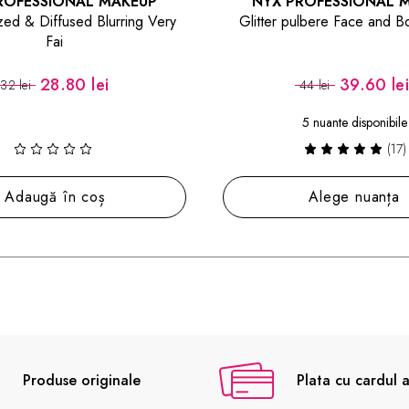
X PROFESSIONAL MAKEUP
NYX PROFESSIONA
r pulbere Face and Body Glitter
Spray pentru Fixare Mars
Spray
39.60 lei
41.40 
44 lei
46 lei
5 nuante disponibile
(17)
Alege nuanța
Notifică-m
Produse originale
Plata cu cardul a