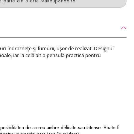
e parte din oferta MakeupShop.ro
uri îndrăznețe și fumurii, ușor de realizat. Designul
oale, iar la celălalt o pensulă practică pentru
posibilitatea de a crea umbre delicate sau intense. Poate fi