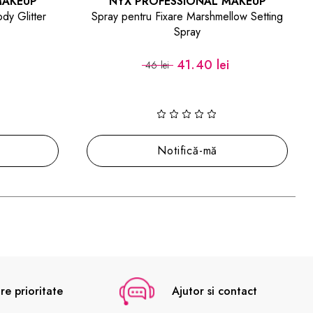
L MAKEUP
NYX PROFESSIONAL MAKEUP
hmellow Setting
Fard cremos Pride ULTIMATE Eye Paint
lei
35.24 lei
48 lei
2 nuante disponibile
(1)
ă
Alege nuanța
re prioritate
Ajutor si contact