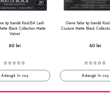
alse tip bandă KissUSA Lash
Gene false tip bandă Ki
tte Black Collection Matte Silk
Couture Triple Push Up XL
Plunge
60 lei
60 lei
Adaugă în coș
Adaugă în co