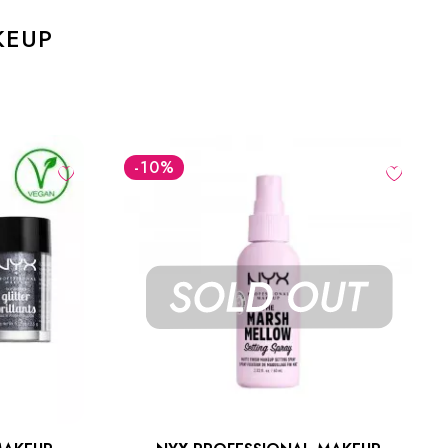
KEUP
-27
%