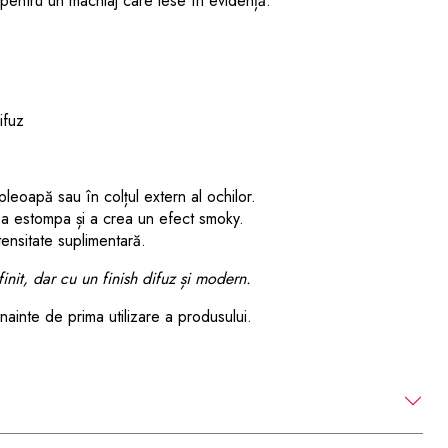
i, pentru un machiaj care iese în evidență.
ifuz
pleoapă sau în colțul extern al ochilor.
a estompa și a crea un efect smoky.
tensitate suplimentară.
finit, dar cu un finish difuz și modern.
ainte de prima utilizare a produsului.