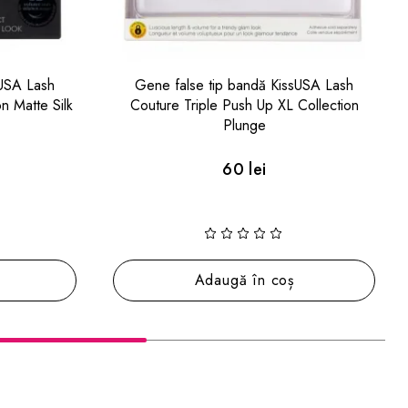
ssUSA Lash
Gene false tip bandă KissUSA MLBB No
 Collection
Filters
60 lei
ș
Adaugă în coș