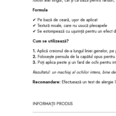
folosit atât singur, cât și ca bază pentru fardur
Formula
✔ Pe bază de ceară, ușor de aplicat
✔ Textură moale, care nu usucă pleoapele
✔ Se estompează cu ușurință pentru un efect d
Cum se utilizează?
1.
Aplică creionul de-a lungul liniei genelor, pe 
2.
Folosește pensula de la capătul opus pentru 
3.
Poți aplica peste și un fard de ochi pentru in
Rezultatul: un machiaj al ochilor intens, bine de
Recomandare:
Efectuează un test de alergie în
INFORMAȚII PRODUS