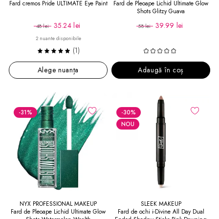
Fard cremos Pride ULTIMATE Eye Paint
Fard de Pleoape Lichid Ultimate Glow
Shots Glitzy Guava
35.24 lei
39.99 lei
48 lei
58 lei
2 nuante disponibile
(1)
Alege nuanța
Adaugă în coș
-31
%
-30
%
NOU
NYX PROFESSIONAL MAKEUP
SLEEK MAKEUP
Fard de Pleoape Lichid Ultimate Glow
Fard de ochi i-Divine All Day Dual