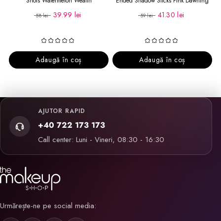
Shots Watermelon Wealth
Ended Shadow Sticks Pink Dawning
39.99 lei
41.30 lei
58 lei
59 lei
Adaugă în coș
Adaugă în coș
AJUTOR RAPID
+40 722 173 173
Call center: Luni - Vineri, 08:30 - 16:30
Urmărește-ne pe social media: