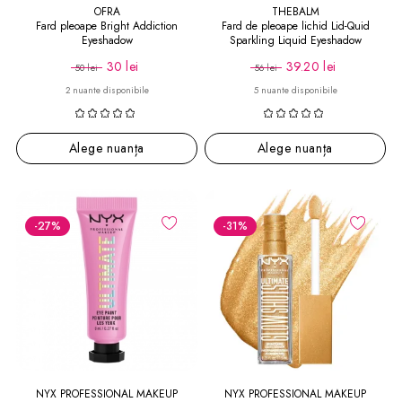
OFRA
THEBALM
Fard pleoape Bright Addiction
Fard de pleoape lichid Lid-Quid
Eyeshadow
Sparkling Liquid Eyeshadow
30 lei
39.20 lei
50 lei
56 lei
2 nuante disponibile
5 nuante disponibile
Alege nuanța
Alege nuanța
-27
%
-31
%
NYX PROFESSIONAL MAKEUP
NYX PROFESSIONAL MAKEUP