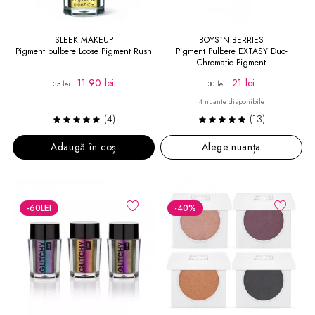
SLEEK MAKEUP
BOYS`N BERRIES
Pigment pulbere Loose Pigment Rush
Pigment Pulbere EXTASY Duo-
Chromatic Pigment
11.90 lei
21 lei
35 lei
30 lei
4 nuante disponibile
(4)
(13)
Adaugă în coș
Alege nuanța
-60
LEI
-40
%