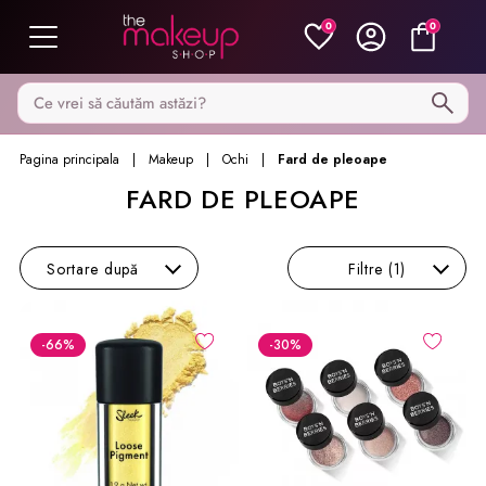
0
0
Caută pe MakeupShop
Pagina principala
Makeup
Ochi
Fard de pleoape
FARD DE PLEOAPE
Sortare
după
Filtre
(1)
-66
%
-30
%