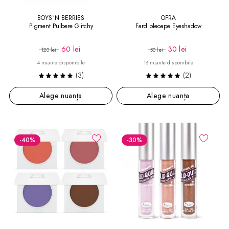
BOYS`N BERRIES
OFRA
Pigment Pulbere Glitchy
Fard pleoape Eyeshadow
60 lei
30 lei
120 lei
50 lei
4 nuante disponibile
18 nuante disponibile
(3)
(2)
Alege nuanța
Alege nuanța
-40
%
-30
%