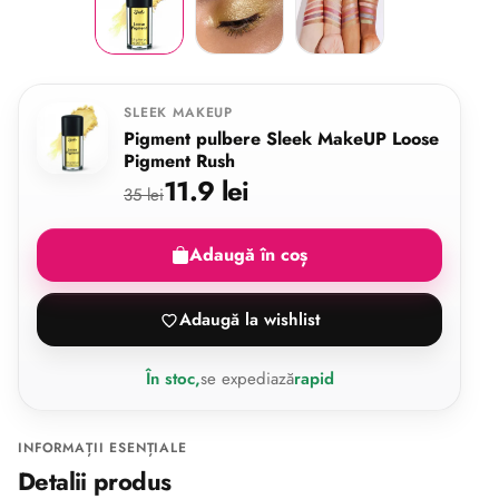
SLEEK MAKEUP
Pigment pulbere Sleek MakeUP Loose
Pigment Rush
11.9 lei
35 lei
Adaugă în coș
Adaugă la wishlist
În stoc,
se expediază
rapid
INFORMAȚII ESENȚIALE
Detalii produs