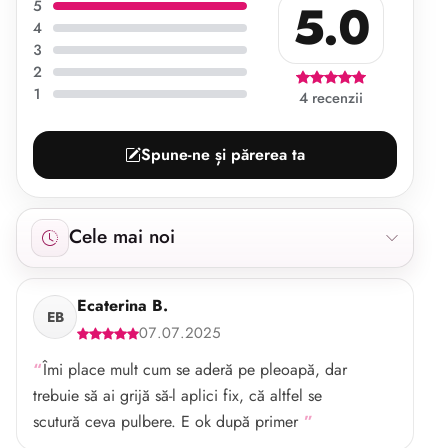
5.0
5
4
3
2
1
4 recenzii
Spune-ne și părerea ta
Afișăm 4 recenzii începând cu cele mai noi.
Cele mai noi
Ecaterina B.
EB
07.07.2025
Îmi place mult cum se aderă pe pleoapă, dar
trebuie să ai grijă să-l aplici fix, că altfel se
scutură ceva pulbere. E ok după primer