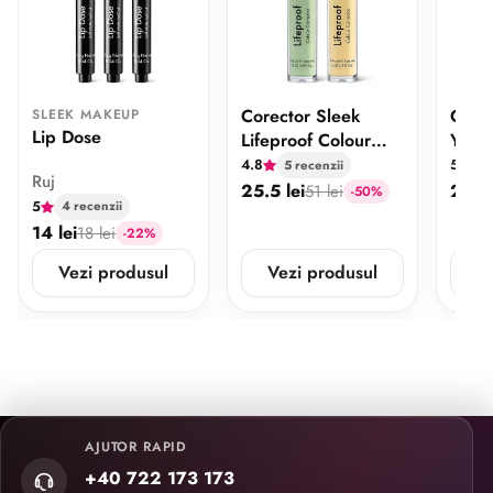
Corector Sleek
Corec
SLEEK MAKEUP
Lip Dose
Lifeproof Colour
Your
Corrector
Conc
4.8
5
5 recenzii
4 
Ruj
25.5 lei
28 le
51 lei
-50%
5
4 recenzii
14 lei
18 lei
-22%
Vezi produsul
Vezi produsul
V
AJUTOR RAPID
+40 722 173 173