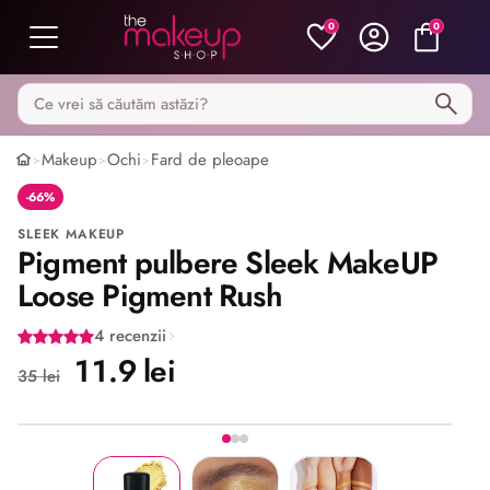
0
0
Caută pe MakeupShop
Makeup
Ochi
Fard de pleoape
>
>
>
-66%
SLEEK MAKEUP
Pigment pulbere Sleek MakeUP
Loose Pigment Rush
4 recenzii
11.9 lei
35 lei
Imaginea 1 din 3
Share