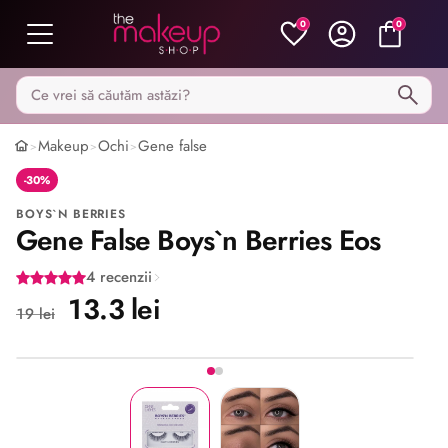
0
0
Caută pe MakeupShop
Makeup
Ochi
Gene false
>
>
>
-30%
BOYS`N BERRIES
Gene False Boys`n Berries Eos
4 recenzii
13.3 lei
19 lei
Imaginea 1 din 2
Share