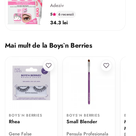
Adeziv
5
6 recenzii
34.3 lei
Mai mult de la Boys`n Berries
BOYS`N BERRIES
BOYS`N BERRIES
BOYS
Rhea
Small Blender
Ming
Make
Gene False
Pensula Profesionala
Buret