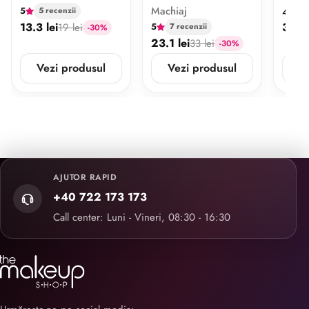
Machiaj
5
5 recenzii
4.81
13.3 lei
34 le
19 lei
5
7 recenzii
-30%
23.1 lei
33 lei
-30%
Vezi produsul
Vezi produsul
V
AJUTOR RAPID
+40 722 173 173
Call center: Luni - Vineri, 08:30 - 16:30