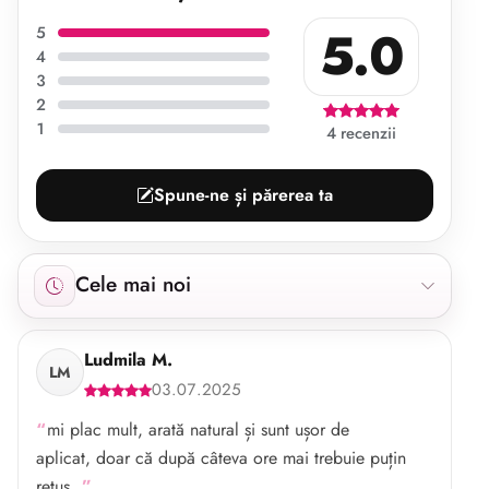
5.0
5
4
3
2
1
4 recenzii
Spune-ne și părerea ta
Afișăm 4 recenzii începând cu cele mai noi.
Cele mai noi
Ludmila M.
LM
03.07.2025
mi plac mult, arată natural și sunt ușor de
aplicat, doar că după câteva ore mai trebuie puțin
retuș.