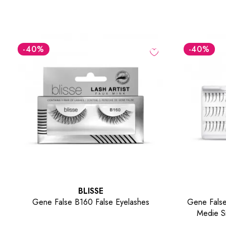
-40
%
-40
%
BLISSE
Gene False Individuale cu Nod Lungime
Gene Fa
Medie Single Knotted Flare Lashes