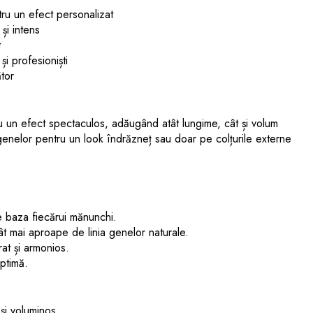
ru un efect personalizat
și intens
t
și profesioniști
ător
u un efect spectaculos, adăugând atât lungime, cât și volum
 genelor pentru un look îndrăzneț sau doar pe colțurile externe
e baza fiecărui mănunchi.
ât mai aproape de linia genelor naturale.
at și armonios.
ptimă.
și voluminos