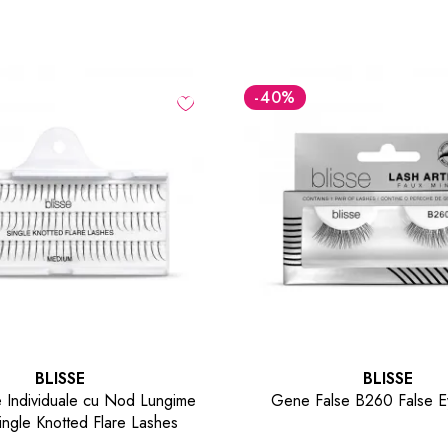
-40
%
BLISSE
BLISSE
lse B260 False Eyelashes
Gene False Individuale Lun
10D Individual Lash