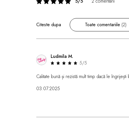
5/5
2 comentarii
Citeste dupa
Toate comentariile
(2)
Ludmila M.
5/5
Calitate bună și rezistă mult timp dacă le îngrijești 
03.07.2025