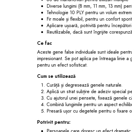
Diverse lungimi (8 mm, 11 mm, 13 mm) pent
Tehnologie 10 PLY pentru un volum extrem 
Fir moale și flexibil, pentru un confort spori
Aplicare ușoară, potrivită pentru începători 
Reutilizabile, dacă sunt îngrijite corespunz
Ce fac
Aceste gene false individuale sunt ideale pentr
impresionant. Se pot aplica pe întreaga linie a
pentru un efect sofisticat.
Cum se utilizează
Curăță și degresează genele naturale.
Aplică un strat subțire de adeziv special p
Cu ajutorul unei pensete, fixează genele c
Combină lungimile pentru un aspect echilibr
Presară ușor cu degetele pentru o fixare o
Potrivit pentru:
Persoanele care doresc un efect dramatic 