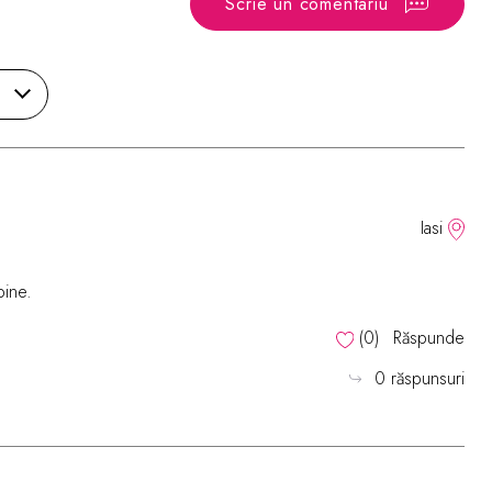
Scrie un comentariu
Iasi
bine.
(
0
)
Răspunde
0 răspunsuri