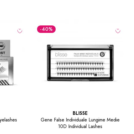
-40
%
BLISSE
gime Medie
Buretel Beauty Sponge Flawless Finish
es