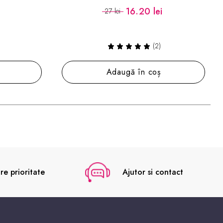
18.60 lei
31 lei
(4)
Adaugă în coș
re prioritate
Ajutor si contact