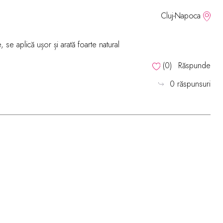
Cluj-Napoca
se aplică ușor și arată foarte natural
(
0
)
Răspunde
0 răspunsuri