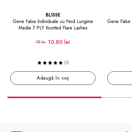
BLISSE
Gene False BA10 Accent False Eyelashes
Paleta 
Sil
6.60 lei
11 lei
(3)
Adaugă în coș