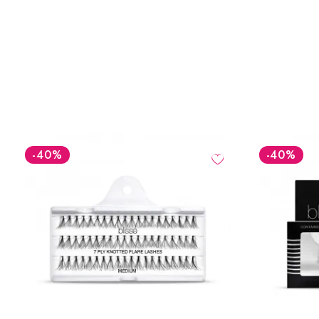
-40
%