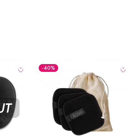
-40
%