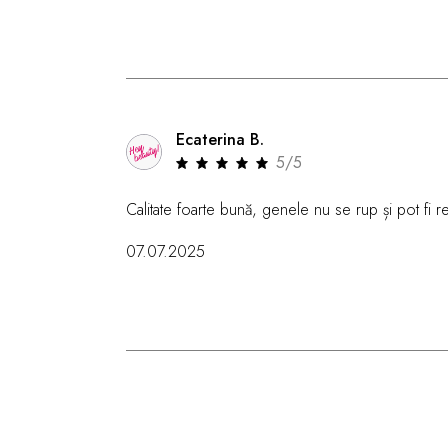
Ecaterina B.
5/5
Calitate foarte bună, genele nu se rup și pot fi r
07.07.2025