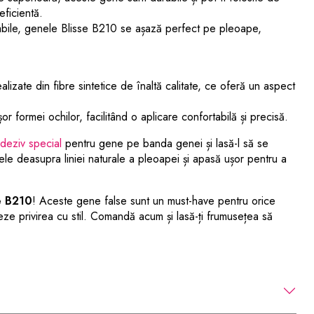
eficientă.
abile, genele Blisse B210 se așază perfect pe pleoape,
izate din fibre sintetice de înaltă calitate, ce oferă un aspect
formei ochilor, facilitând o aplicare confortabilă și precisă.
deziv special
pentru gene pe banda genei și lasă-l să se
e deasupra liniei naturale a pleoapei și apasă ușor pentru a
e B210
! Aceste gene false sunt un must-have pentru orice
ze privirea cu stil.
Comandă acum
și lasă-ți frumusețea să