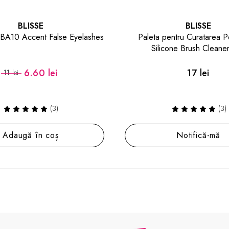
BLISSE
BLISSE
pentru Curatarea Pensulelor
Set 3 Dischete Reutilizab
icone Brush Cleaner Pad
Curatarea Tenului Clean
17 lei
22.80 le
38 lei
(3)
(4)
Notifică-mă
Adaugă în co