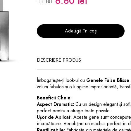
6.60 lei
11 lei
Adaugă în coș
DESCRIERE PRODUS
Îmbogățește-ți look-ul cu
Genele False Blisse
volum fabulos și o lungime impresionantă, trans
Beneficii Cheie:
Aspect Dramatic:
Cu un design elegant și sofis
perfect pentru a atrage toate privirile.
Ușor de Aplicat
:
Aceste gene sunt concepute pen
începătoare. Vei obține un machiaj perfect în d
Reutilizabile:
Fabricate din materiale de calitat