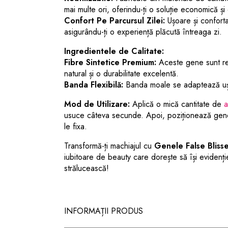
mai multe ori, oferindu-ți o soluție economică și 
Confort Pe Parcursul Zilei:
Ușoare și confort
asigurându-ți o experiență plăcută întreaga zi.
Ingredientele de Calitate:
Fibre Sintetice Premium:
Aceste gene sunt real
natural și o durabilitate excelentă.
Banda Flexibilă:
Banda moale se adaptează ușor 
Mod de Utilizare:
Aplică o mică cantitate de
a
usuce câteva secunde. Apoi, poziționează genel
le fixa.
Transformă-ți machiajul cu
Genele False Bliss
iubitoare de beauty care dorește să își evidenție
strălucească!
INFORMAȚII PRODUS