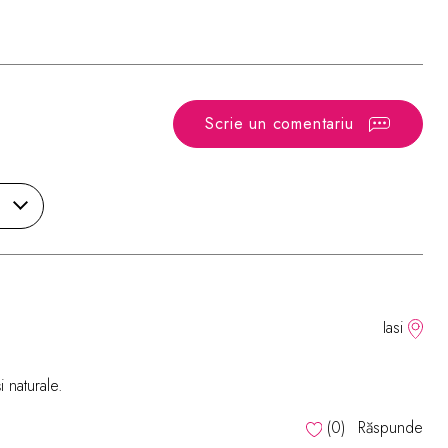
Scrie un comentariu
Iasi
i naturale.
(
0
)
Răspunde