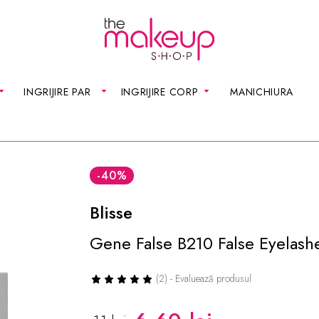
INGRIJIRE PAR
INGRIJIRE CORP
MANICHIURA
-40
%
Blisse
Gene False B210 False Eyelash
(2) - Evaluează produsul