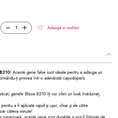
Adauga in wishlist
 B210
! Aceste gene false sunt ideale pentru a adăuga un
formându-ți privirea într-o adevărată capodoperă.
ticat, genele Blisse B210 îți vor oferi un look îndrăzneț,
tru a fi aplicate rapid și ușor, chiar și de către
oar câteva minute!
e superioară, aceste gene sunt durabile și pot fi folosite de