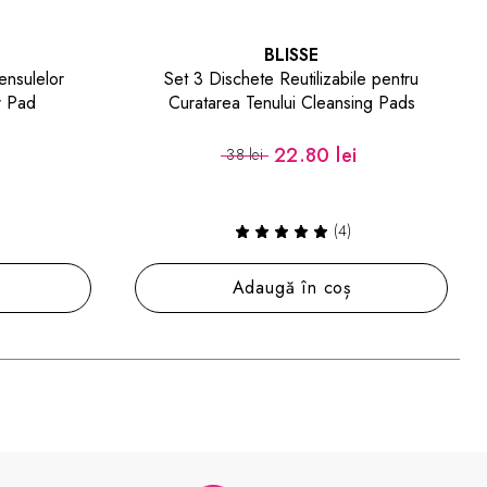
BLISSE
ile pentru
Gene False Individuale cu Nod Diverse
sing Pads
Lungimi 10 PLY Knotted Flare Lashes
i
13.80 lei
23 lei
(2)
ș
Adaugă în coș