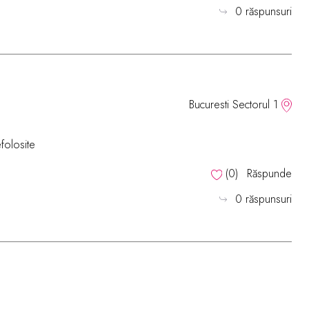
0 răspunsuri
Bucuresti Sectorul 1
efolosite
(
0
)
Răspunde
0 răspunsuri