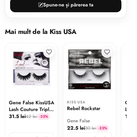
Spune-ne și părerea ta
Mai mult de la Kiss USA
Gene False KissUSA
Gene
KISS USA
Rebel Rockstar
Lash Couture Triple
Look 
Push-Up Camisole
Lash
31.5 lei
18 le
42 lei
-25%
Gene False
22.5 lei
30 lei
-25%