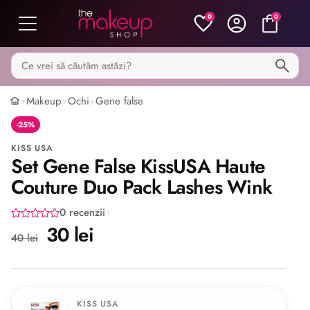
0
0
Caută pe MakeupShop
Makeup
Ochi
Gene false
>
>
>
-25%
KISS USA
Set Gene False KissUSA Haute
Couture Duo Pack Lashes Wink
0 recenzii
30 lei
40 lei
Share
KISS USA