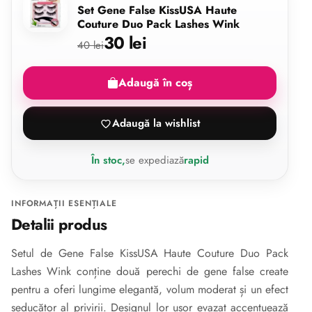
Set Gene False KissUSA Haute
Couture Duo Pack Lashes Wink
30 lei
40 lei
Adaugă în coș
Adaugă la wishlist
În stoc,
se expediază
rapid
INFORMAȚII ESENȚIALE
Detalii produs
Setul de Gene False KissUSA Haute Couture Duo Pack
Lashes Wink conține două perechi de gene false create
pentru a oferi lungime elegantă, volum moderat și un efect
seducător al privirii. Designul lor ușor evazat accentuează