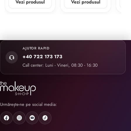
Vezi produsul
Vezi produsul
V
AJUTOR RAPID
+40 722 173 173
Call center: Luni - Vineri, 08:30 - 16:30
Urmărește-ne pe social media: