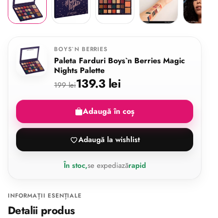
BOYS`N BERRIES
Paleta Farduri Boys`n Berries Magic
Nights Palette
139.3 lei
199 lei
Adaugă în coș
Adaugă la wishlist
În stoc,
se expediază
rapid
INFORMAȚII ESENȚIALE
Detalii produs