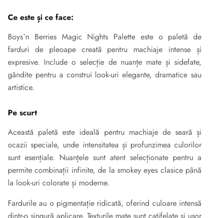
Ce este și ce face:
Boys`n Berries Magic Nights Palette este o paletă de
farduri de pleoape creată pentru machiaje intense și
expresive. Include o selecție de nuanțe mate și sidefate,
gândite pentru a construi look-uri elegante, dramatice sau
artistice.
Pe scurt
Această paletă este ideală pentru machiaje de seară și
ocazii speciale, unde intensitatea și profunzimea culorilor
sunt esențiale. Nuanțele sunt atent selecționate pentru a
permite combinații infinite, de la smokey eyes clasice până
la look-uri colorate și moderne.
Fardurile au o pigmentație ridicată, oferind culoare intensă
dintr-o singură aplicare. Texturile mate sunt catifelate și ușor