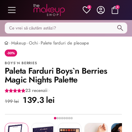
0
0
Caută pe MakeupShop
Makeup
Ochi
Palete farduri de pleoape
>
>
>
-30%
BOYS`N BERRIES
Paleta Farduri Boys`n Berries
Magic Nights Palette
23 recenzii
139.3 lei
199 lei
Imaginea 1 din 8
Share