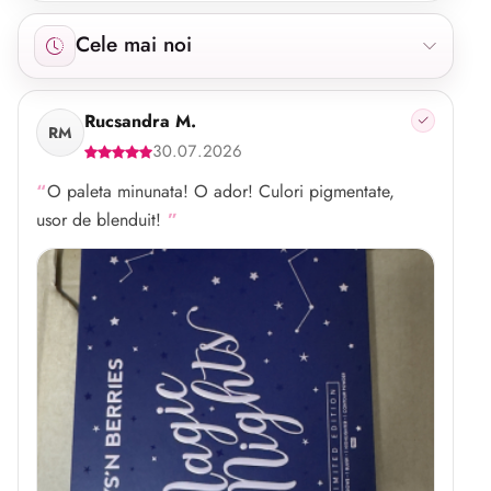
Afișăm 23 recenzii începând cu cele mai noi.
Cele mai noi
Rucsandra M.
RM
30.07.2026
O paleta minunata! O ador! Culori pigmentate,
usor de blenduit!