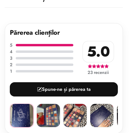
Părerea clienților
5.0
5
4
3
2
1
23 recenzii
Spune-ne și părerea ta