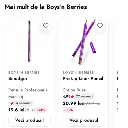
Mai mult de la Boys`n Berries
BOYS`N BERRIES
BOYS`N BERRIES
BOYS
Smudger
Pro Lip Liner Pencil
Flat 
Pensula Profesionala
Creion Buze
Pensu
Machiaj
Machi
4.99
77 recenzii
20.99 lei
5
29.99 lei
5
3 recenzii
7 
19.6 lei
21 le
28 lei
-30%
-30%
Vezi produsul
Vezi produsul
V